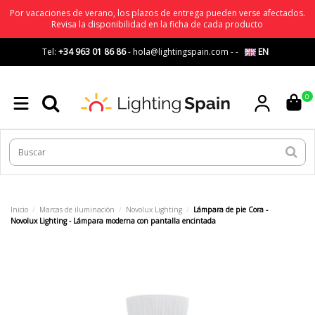
Por vacaciones de verano, los plazos de entrega pueden verse afectados.
Revisa la disponibilidad en la ficha de cada producto
Tel:
+34 963 01 86 86
-
hola@lightingspain.com
-
-
EN
0
Inicio
Marcas de iluminación
Novolux Lighting
Lámpara de pie Cora -
Novolux Lighting - Lámpara moderna con pantalla encintada