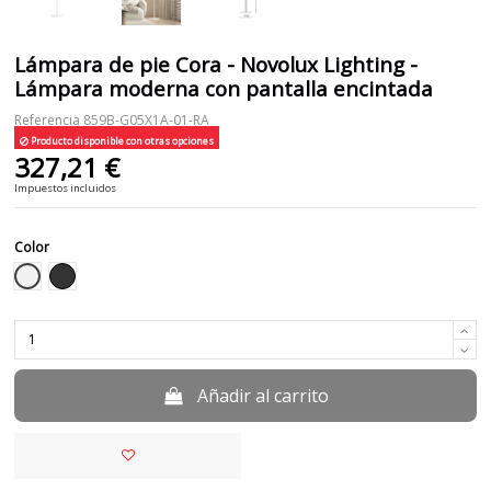
Lámpara de pie Cora - Novolux Lighting -
Lámpara moderna con pantalla encintada
Referencia
859B-G05X1A-01-RA
Producto disponible con otras opciones
327,21 €
Impuestos incluidos
Color
Blanco
Negro
Añadir al carrito