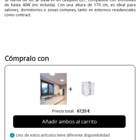
de hasta 40W (no incluida). Con una altura de 170 cm, es ideal para
salones, dormitorios o zonas comunes, tanto en entornos residenciales
como contract.
Marca
NOVOLUX LIGHTING
Garantía
3 años
Material
Metal
Tela
Color
Blanco
Cómpralo con
Negro
Alto (cm)
170 cm
Diámetro (cm)
45 cm
+
Plazo de Envío
1 semana
Cable
200 cm
Alimentación
110-240V
Precio total:
67,55 €
Casquillo
E27
Añadir ambos al carrito
Potencia en Vatios
60W máx.
Bombilla Incluida?
No
info
Uno de estos artículos tiene diferente disponibilidad