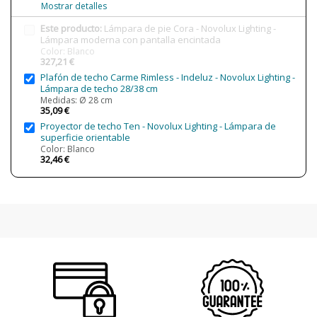
Protección IP
IP20 (solo uso interior)
Mostrar detalles
Clase
Clase II
Este producto:
Lámpara de pie Cora - Novolux Lighting -
Lámpara moderna con pantalla encintada
Certificados
CE
Color: Blanco
327,21 €
Uso
Decorativo
Plafón de techo Carme Rimless - Indeluz - Novolux Lighting -
Interior
Lámpara de techo 28/38 cm
Técnico
Medidas: Ø 28 cm
Tipo de Lámpara
Lámparas de Pie
35,09 €
Proyector de techo Ten - Novolux Lighting - Lámpara de
superficie orientable
Color: Blanco
32,46 €