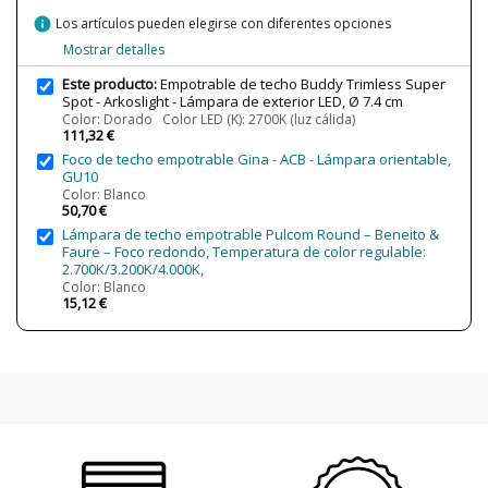
Lumens (LED)
750 lm (2700K)
790 lm (3000K)
info
Los artículos pueden elegirse con diferentes opciones
825 lm (3500K)
Mostrar detalles
845 lm (4000K)
Este producto:
Empotrable de techo Buddy Trimless Super
Potencia en Vatios
6W
Spot - Arkoslight - Lámpara de exterior LED, Ø 7.4 cm
Temperatura de Color
2700K (luz cálida)
Color: Dorado Color LED (K): 2700K (luz cálida)
111,32 €
3000K (luz cálida-neutra)
3500K (luz neutra)
Foco de techo empotrable Gina - ACB - Lámpara orientable,
4000K (luz neutra-fría)
GU10
Color: Blanco
Vida Útil Aproximada LED
L80B10 >55.000h
50,70 €
CRI (LED)
>90
Lámpara de techo empotrable Pulcom Round – Beneito &
Faure – Foco redondo, Temperatura de color regulable:
Bombilla Incluida?
Sí
2.700K/3.200K/4.000K,
Color: Blanco
Protección IP
IP54 (recomendado para exterior)
15,12 €
Clase
Clase III
Ángulo de luz
12º
Certificados
CE
Uso
Exterior
Técnico