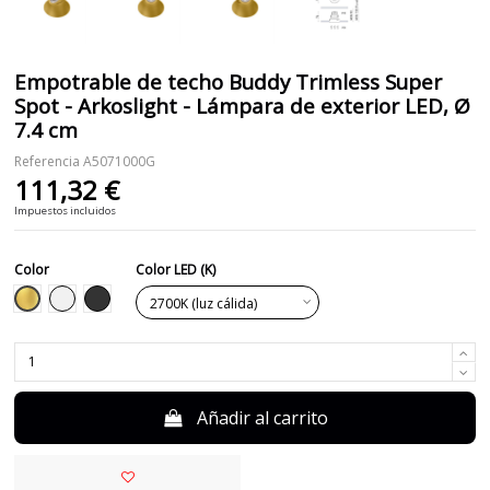
Empotrable de techo Buddy Trimless Super
Spot - Arkoslight - Lámpara de exterior LED, Ø
7.4 cm
Referencia
A5071000G
111,32 €
Impuestos incluidos
Color
Color LED (K)
Dorado
Blanco
Negro
Añadir al carrito