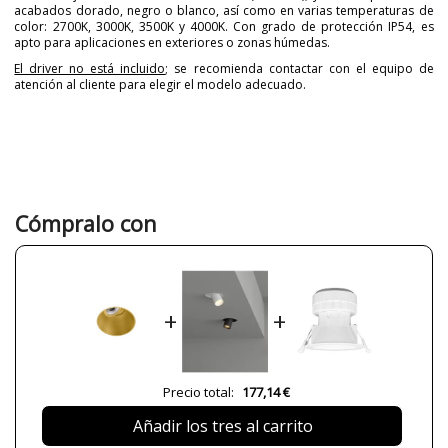
acabados dorado, negro o blanco, así como en varias temperaturas de
color: 2700K, 3000K, 3500K y 4000K. Con grado de protección IP54, es
apto para aplicaciones en exteriores o zonas húmedas.
El driver no está incluido
; se recomienda contactar con el equipo de
atención al cliente para elegir el modelo adecuado.
Marca
ARKOSLIGHT
Garantía
5 años
Material
Materiales Plásticos
Metal
Color
Blanco
Cómpralo con
Dorado
Negro
Alto (cm)
7.6 cm
Diámetro (cm)
7.4 cm
+
+
Peso Neto (KG)
0.17 kg
Plazo de Envío
a partir de septiembre
Precio total:
177,14 €
Alimentación
220V/240V
Casquillo
LED
Añadir los tres al carrito