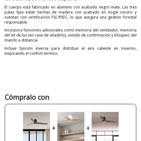
El cuerpo está fabricado en aluminio con acabado negro mate. Las tres
palas fijas están hechas de madera con acabado en nogal oscuro y
cuentan con certificación FSC/PEFC, lo que asegura una gestión forestal
responsable.
Incorpora funciones adicionales como memoria del ventilador, memoria
del kit de luz (en caso de añadirlo), sonido de confirmación y bloqueo del
mando a distancia.
Incluye función inversa para distribuir el aire caliente en invierno,
mejorando el confort térmico.
Marca
FARO
Garantía
3 años
Material
Madera
Metal
Color
Madera
Cómpralo con
Marrón
Negro
Nogal
Alto (cm)
19 cm
+
+
Diámetro (cm)
132 cm
Peso Neto (KG)
5.67 kg