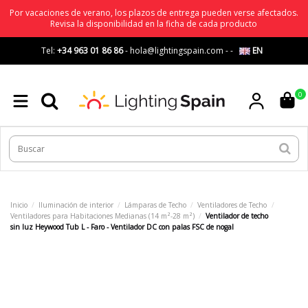
Por vacaciones de verano, los plazos de entrega pueden verse afectados.
Revisa la disponibilidad en la ficha de cada producto
Tel:
+34 963 01 86 86
-
hola@lightingspain.com
-
-
EN
0
Inicio
Iluminación de interior
Lámparas de Techo
Ventiladores de Techo
Ventiladores para Habitaciones Medianas (14 m²-28 m²)
Ventilador de techo
sin luz Heywood Tub L - Faro - Ventilador DC con palas FSC de nogal