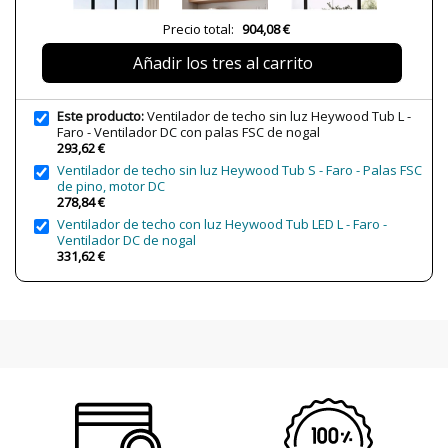
Plazo de Envío
Menos de 1 semana
Precio total:
904,08 €
Alimentación
220-240V
Añadir los tres al carrito
Potencia en Vatios
4-32W
Protección IP
IP20 (Solo uso interior)
Este producto:
Ventilador de techo sin luz Heywood Tub L -
Faro - Ventilador DC con palas FSC de nogal
Clase
Clase I
293,62 €
Certificados
CE
Ventilador de techo sin luz Heywood Tub S - Faro - Palas FSC
de pino, motor DC
Uso
Ventiladores
278,84 €
Ventilador de techo con luz Heywood Tub LED L - Faro -
Ventilador DC de nogal
331,62 €