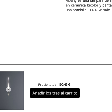
Albany es una lámpara de m
en cerámica bicolor y panta
una bombilla E14 40W máx.
Marca
Garantía
Material
Color
Alto (cm)
Diámetro (cm)
Plazo de Envío
Precio total:
190,45 €
Alimentación
Añadir los tres al carrito
Casquillo
Potencia en Vatios