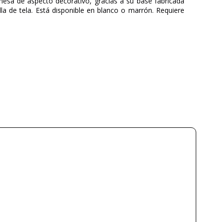
esa de aspecto decorativo, gracias a su base fabricada
lla de tela. Está disponible en blanco o marrón. Requiere
AJP
3 años
Cerámica
Tela
Blanco
Negro
30 cm
16 cm
Menos de 1 semana
230V
E14
40W máx.