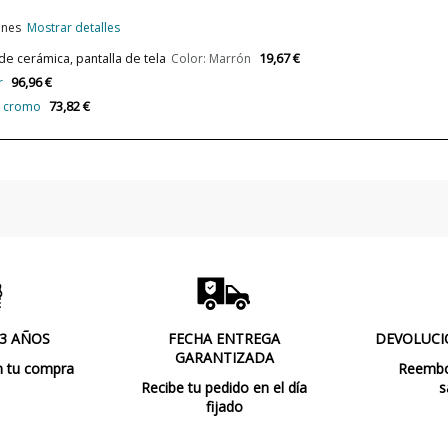
Bombilla Incluida?
iones
Mostrar detalles
Protección IP
19,67 €
e cerámica, pantalla de tela
Color: Marrón
Certificados
96,96 €
r
73,82 €
n cromo
 3 AÑOS
FECHA ENTREGA
DEVOLUCI
GARANTIZADA
n tu compra
Reembol
Recibe tu pedido en el día
s
fijado