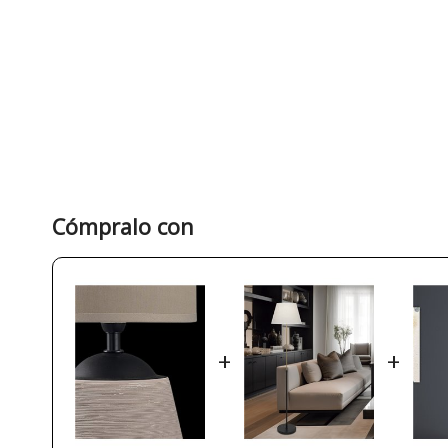
Cómpralo con
+
+