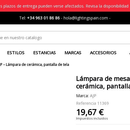
s plazos de entrega pueden verse afectados. Revisa la disponibilidad 
Tel:
+34 963 01 86 86
-
hola@lightingspain.com
-
ESTILOS
ESTANCIAS
MARCAS
ACCESORIOS
 – Lámpara de cerámica, pantalla de tela
Lámpara de mesa 
cerámica, pantall
Marca:
AJP
Referencia
11369
19,67 €
Impuestos incluidos