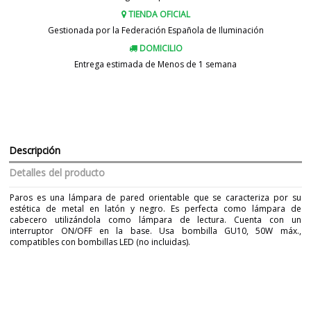
TIENDA OFICIAL
Gestionada por la Federación Española de Iluminación
DOMICILIO
Entrega estimada de Menos de 1 semana
Descripción
Detalles del producto
Paros es una lámpara de pared orientable que se caracteriza por su
estética de metal en latón y negro. Es perfecta como lámpara de
cabecero utilizándola como lámpara de lectura. Cuenta con un
interruptor ON/OFF en la base. Usa bombilla GU10, 50W máx.,
compatibles con bombillas LED (no incluidas).
Marca
AJP
Garantía
3 años
Material
Metal