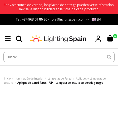
Por vacaciones de verano, los plazos de entrega pueden verse afectados.
Revisa la disponibilidad en la ficha de cada producto
Tel:
+34 963 01 86 86
-
hola@lightingspain.com
-
-
EN
0
Inicio
Iluminación de interior
Lámparas de Pared
Apliques y Lámparas de
Lectura
Aplique de pared Paros - AJP – Lámpara de lectura en dorado y negro