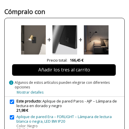
Color
Dorado
Negro
Cómpralo con
Ancho (cm)
8 cm
Alto (cm)
12 cm
Largo (cm)
15 cm
+
+
Peso Neto (KG)
0.3 kg
Plazo de Envío
Menos de 1 semana
Alimentación
230V
Precio total:
166,45 €
Casquillo
GU10
Añadir los tres al carrito
Potencia en Vatios
50W máx.
info
Algunos de estos artículos pueden elegirse con diferentes
Bombilla Incluida?
No
opciones
Mostrar detalles
Protección IP
IP20 (solo uso interior)
Certificados
CE
Este producto:
Aplique de pared Paros - AJP – Lámpara de
lectura en dorado y negro
21,98 €
Aplique de pared Era – FORLIGHT – Lámpara de lectura
blanca o negra, LED 8W IP20
Color: Negro