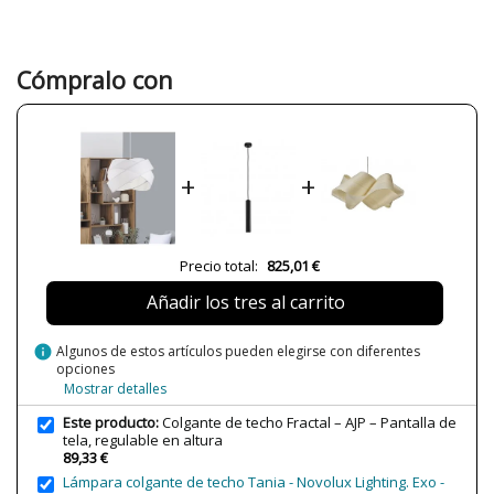
Material
Materiales Plásticos
Tela
Color
Blanco
Cómpralo con
Alto (cm)
40 cm
Diámetro (cm)
39 cm
Peso Neto (KG)
1.28 kg
+
+
Plazo de Envío
Menos de 1 semana
Alimentación
230V
Casquillo
E27
Precio total:
825,01 €
Potencia en Vatios
60W máx.
Añadir los tres al carrito
Bombilla Incluida?
No
info
Algunos de estos artículos pueden elegirse con diferentes
Protección IP
IP20 (solo uso interior)
opciones
Mostrar detalles
Certificados
CE
Este producto:
Colgante de techo Fractal – AJP – Pantalla de
tela, regulable en altura
89,33 €
Lámpara colgante de techo Tania - Novolux Lighting. Exo -