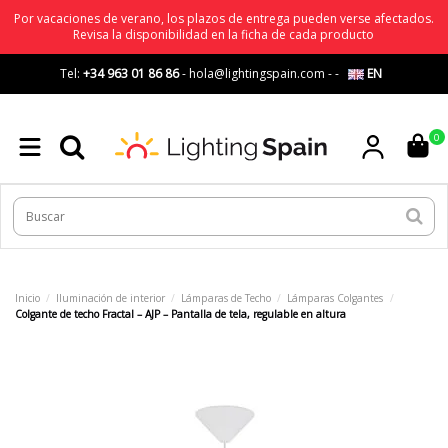
Por vacaciones de verano, los plazos de entrega pueden verse afectados.
Revisa la disponibilidad en la ficha de cada producto
Tel:
+34 963 01 86 86
-
hola@lightingspain.com
-
-
EN
0
Inicio
Iluminación de interior
Lámparas de Techo
Lámparas Colgantes
Colgante de techo Fractal – AJP – Pantalla de tela, regulable en altura