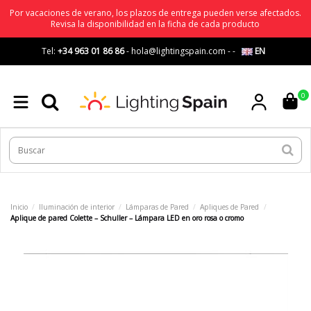
Por vacaciones de verano, los plazos de entrega pueden verse afectados.
Revisa la disponibilidad en la ficha de cada producto
Tel:
+34 963 01 86 86
-
hola@lightingspain.com
-
-
EN
0
Inicio
Iluminación de interior
Lámparas de Pared
Apliques de Pared
Aplique de pared Colette – Schuller – Lámpara LED en oro rosa o cromo