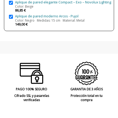
Aplique de pared elegante Compact – Exo – Novolux Lighting
CRI (LED)
80
Color: Beige
Bombilla Incluida?
Sí
86,85 €
Aplique de pared moderno Arcos - Pujol
Clase
Clase I
Color: Negro Medidas: 15 cm Material: Metal
149,00 €
Tipo de Lámpara
Lámparas de Pared
Etiqueta Energética
F
PAGO 100% SEGURO
GARANTIA DE 3 AÑOS
Cifrado SSL y pasarelas
Protección total en tu
verificadas
compra