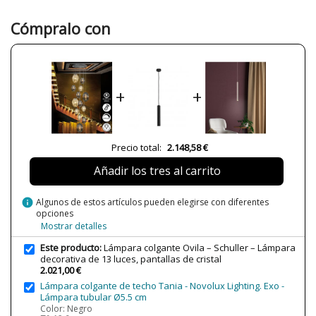
Metal
Color
Cromo
Cómpralo con
Gris
Marrón
Alto (cm)
300 cm
Diámetro (cm)
96 cm
+
+
Peso Neto (KG)
28 kg
Plazo de Envío
Menos de 1 semana
Precio total:
2.148,58 €
Alimentación
220/240V
Casquillo
E27
Añadir los tres al carrito
Lumens (LED)
11310 lm
info
Algunos de estos artículos pueden elegirse con diferentes
Potencia en Vatios
13x20W
opciones
Mostrar detalles
Bombilla Incluida?
Sí
Este producto:
Lámpara colgante Ovila – Schuller – Lámpara
Clase
Clase I
decorativa de 13 luces, pantallas de cristal
Tipo de Lámpara
Lámparas de Techo
2.021,00 €
Lámpara colgante de techo Tania - Novolux Lighting. Exo -
Etiqueta Energética
F
Lámpara tubular Ø5.5 cm
Color: Negro