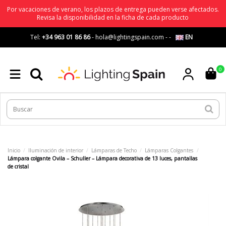
Por vacaciones de verano, los plazos de entrega pueden verse afectados.
Revisa la disponibilidad en la ficha de cada producto
Tel:
+34 963 01 86 86
-
hola@lightingspain.com
-
-
EN
0
Inicio
Iluminación de interior
Lámparas de Techo
Lámparas Colgantes
Lámpara colgante Ovila – Schuller – Lámpara decorativa de 13 luces, pantallas
de cristal