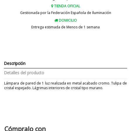
TIENDA OFICIAL
Gestionada por la Federación Española de Iluminación
DOMICILIO
Entrega estimada de Menos de 1 semana
Descripción
Detalles del producto
Lámpara de pared de 1 luz realizada en metal acabado cromo. Tulipa de
cristal espejado. Lágrimas interiores de cristal tipo murano.
Marca
SCHULLER
Garantía
5 Años
Material
Cristal
Metal
Color
Cromo
Cómpralo con
Transparente