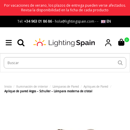
Por vacaciones de verano, los plazos de entrega pueden verse afectados.
Revisa la disponibilidad en la ficha de cada producto
Tel:
+34 963 01 86 86
-
hola@lightingspain.com
-
-
EN
0
Inicio
Iluminación de interior
Lámparas de Pared
Apliques de Pared
Aplique de pared Argos – Schuller – Lámpara moderna de cristal