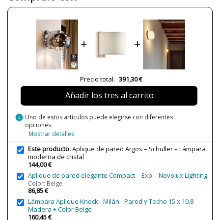
Ancho (cm)
22 cm
Alto (cm)
20 cm
+
+
Largo (cm)
27 cm
Peso Neto (KG)
1.3 kg
Plazo de Envío
Menos de 1 semana
Precio total:
391,30 €
Alimentación
220/240V
Añadir los tres al carrito
Casquillo
G9
Lumens (LED)
550 lm
info
Uno de estos artículos puede elegirse con diferentes
opciones
Potencia en Vatios
53W
Mostrar detalles
Bombilla Incluida?
Sí
Este producto:
Aplique de pared Argos – Schuller – Lámpara
Clase
Clase I
moderna de cristal
144,00 €
Tipo de Lámpara
Lámparas de Pared
Aplique de pared elegante Compact – Exo – Novolux Lighting
Color: Beige
Etiqueta Energética
F
86,85 €
Lámpara Aplique Knock - Milán - Pared y Techo 15 x 10.8
Madera + Color Beige
160,45 €