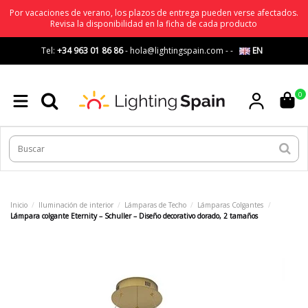
Por vacaciones de verano, los plazos de entrega pueden verse afectados.
Revisa la disponibilidad en la ficha de cada producto
Tel:
+34 963 01 86 86
-
hola@lightingspain.com
-
-
EN
0
Inicio
Iluminación de interior
Lámparas de Techo
Lámparas Colgantes
Lámpara colgante Eternity – Schuller – Diseño decorativo dorado, 2 tamaños