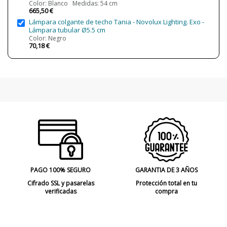
Color: Blanco Medidas: 54 cm
665,50 €
Bombilla Incluida?
Sí
Lámpara colgante de techo Tania - Novolux Lighting. Exo -
Clase
Clase I
Lámpara tubular Ø5.5 cm
Color: Negro
Tipo de Lámpara
Lámparas de Techo
70,18 €
Etiqueta Energética
G
PAGO 100% SEGURO
GARANTIA DE 3 AÑOS
Cifrado SSL y pasarelas
Protección total en tu
verificadas
compra