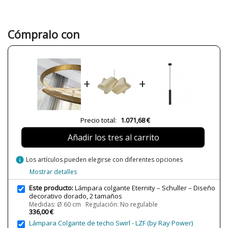
Material
Metal
Color
Dorado
Cómpralo con
Alto (cm)
15 cm
25 cm
Diámetro (cm)
60 cm
97 cm
+
+
Peso Neto (KG)
2.3 kg
3.58 kg
Plazo de Envío
Menos de 1 semana
Precio total:
1.071,68 €
Alimentación
180/240V
Casquillo
LED
Añadir los tres al carrito
Lumens (LED)
2465 lm
3588 lm
info
Los artículos pueden elegirse con diferentes opciones
Mostrar detalles
Potencia en Vatios
45W
64W
Este producto:
Lámpara colgante Eternity – Schuller – Diseño
Temperatura de Color
3000K (luz cálida-neutra)
decorativo dorado, 2 tamaños
Medidas: Ø 60 cm Regulación: No regulable
Vida Útil Aproximada LED
50000 h
336,00 €
Lámpara Colgante de techo Swirl - LZF (by Ray Power)
CRI (LED)
80