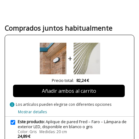
Garantía
3 años
Material
Materiales Plásticos
Color
Blanco
Gris
Comprados juntos habitualmente
Ancho (cm)
5.4 cm
6 cm
Alto (cm)
10 cm
11 cm
+
Largo (cm)
20 cm
24.5 cm
Peso Neto (KG)
0.34 kg
Precio total:
82,24 €
0.37 kg
Añadir ambos al carrito
Plazo de Envío
Menos de 1 semana
Alimentación
100V-240V
info
Los artículos pueden elegirse con diferentes opciones
¿Es LED?
Sí
Mostrar detalles
Casquillo
LED
Este producto:
Aplique de pared Fred – Faro – Lámpara de
Lumens (LED)
400 lm
exterior LED, disponible en blanco o gris
600 lm
Color: Gris Medidas: 20 cm
24,89 €