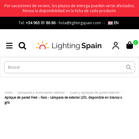
Por vacaciones de verano, los plazos de entrega pueden verse afectados.
Revisa la disponibilidad en la ficha de cada producto
Tel:
+34 963 01 86 86
-
hola@lightingspain.com
-
-
EN
0
Inicio
Lámparas e Iluminación exterior
Luces y apliques de pared exterior
Aplique de pared Fred – Faro – Lámpara de exterior LED, disponible en blanco o
gris