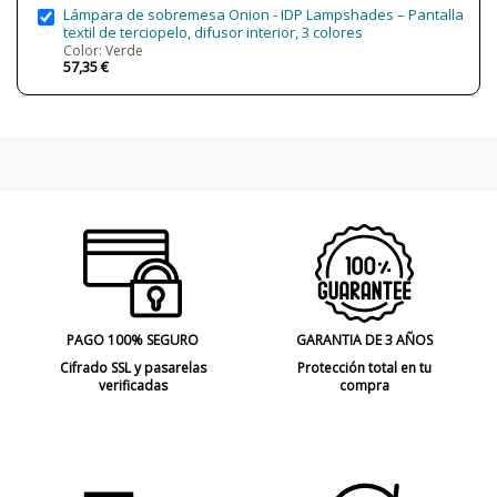
Potencia en Vatios
7W
Lámpara de sobremesa Onion - IDP Lampshades – Pantalla
11W
textil de terciopelo, difusor interior, 3 colores
Color: Verde
Temperatura de Color
3000K (luz cálida-neutra)
57,35 €
CRI (LED)
80
Bombilla Incluida?
Sí
Protección IP
IP65 (protección exterior y algunas
zonas sumergibles)
Clase
Clase II
Certificados
CE
Uso
Exterior
Observaciones
Adecuado para zonas de playa
Tipo de Lámpara
Lámparas de Pie
PAGO 100% SEGURO
GARANTIA DE 3 AÑOS
Cifrado SSL y pasarelas
Protección total en tu
verificadas
compra