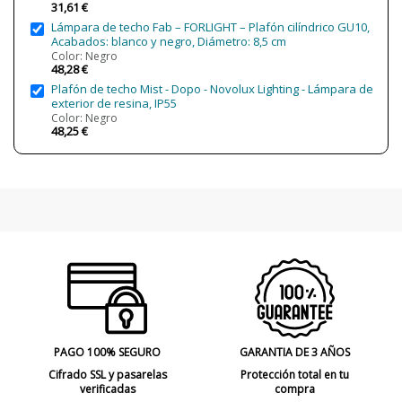
31,61 €
Temperatura de Color
3000K (luz cálida-neutra)
Lámpara de techo Fab – FORLIGHT – Plafón cilíndrico GU10,
Acabados: blanco y negro, Diámetro: 8,5 cm
CRI (LED)
80
Color: Negro
48,28 €
Bombilla Incluida?
Sí
Plafón de techo Mist - Dopo - Novolux Lighting - Lámpara de
Protección IP
IP65 (protección exterior y algunas
exterior de resina, IP55
zonas sumergibles)
Color: Negro
48,25 €
Clase
Clase I
Certificados
CE
Uso
Exterior
Tipo de Lámpara
Lámparas de Techo
PAGO 100% SEGURO
GARANTIA DE 3 AÑOS
Cifrado SSL y pasarelas
Protección total en tu
verificadas
compra