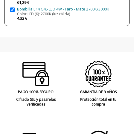
61,29 €
Clase
Clase I
Bombilla E14 G45 LED 4W - Faro - Mate 2700K/3000K
Certificados
CE
Color LED (K): 2700K (luz cálida)
4,32 €
Uso
Interior
Tipo de Lámpara
Lámparas de Pared
PAGO 100% SEGURO
GARANTIA DE 3 AÑOS
Cifrado SSL y pasarelas
Protección total en tu
verificadas
compra