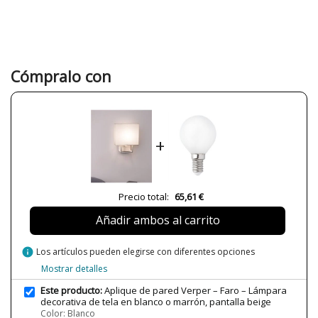
Garantía
3 años
Material
Metal
Tela
Color
Blanco
Cómpralo con
Marrón
Ancho (cm)
15 cm
Alto (cm)
26.5 cm
+
Largo (cm)
22 cm
Peso Neto (KG)
1.12 kg
Plazo de Envío
Menos de 1 semana
Precio total:
65,61 €
Alimentación
100V-240V
Añadir ambos al carrito
¿Es LED?
No
Casquillo
E14
info
Los artículos pueden elegirse con diferentes opciones
Potencia en Vatios
Máx. 8W
Mostrar detalles
Bombilla Incluida?
No
Este producto:
Aplique de pared Verper – Faro – Lámpara
decorativa de tela en blanco o marrón, pantalla beige
Protección IP
IP20 (solo uso interior)
Color: Blanco