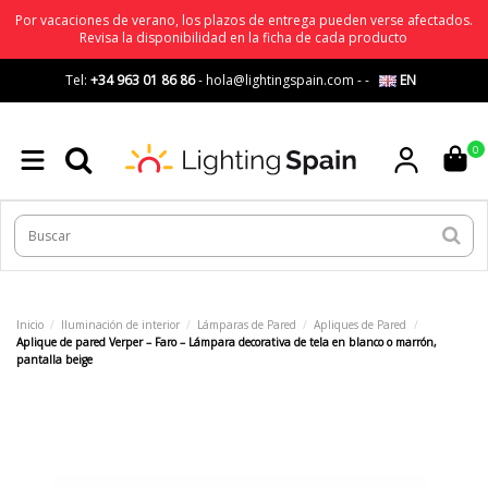
Por vacaciones de verano, los plazos de entrega pueden verse afectados.
Revisa la disponibilidad en la ficha de cada producto
Tel:
+34 963 01 86 86
-
hola@lightingspain.com
-
-
EN
0
Inicio
Iluminación de interior
Lámparas de Pared
Apliques de Pared
Aplique de pared Verper – Faro – Lámpara decorativa de tela en blanco o marrón,
pantalla beige