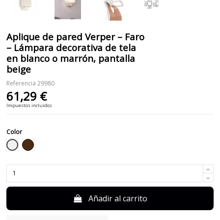
Aplique de pared Verper – Faro
– Lámpara decorativa de tela
en blanco o marrón, pantalla
beige
Referencia
29980
61,29 €
Impuestos incluidos
Color
Blanco
Marrón
Añadir al carrito