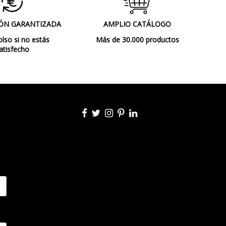
Sí
ÓN GARANTIZADA
AMPLIO CATÁLOGO
Clase I
so si no estás
Más de 30.000 productos
atisfecho
CE
Interior
máx. 400 cm
No
Lámparas de Techo