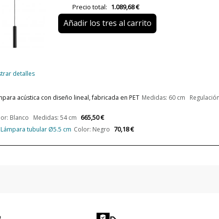
Precio total:
1.089,68 €
Peso Neto (KG)
Añadir los tres al carrito
Plazo de Envío
Alimentación
¿Es LED?
trar detalles
Casquillo
para acústica con diseño lineal, fabricada en PET
Medidas: 60 cm Regulación:
Lumens (LED)
665,50 €
lor: Blanco Medidas: 54 cm
70,18 €
- Lámpara tubular Ø5.5 cm
Color: Negro
Potencia en Vatios
Temperatura de Color
Vida Útil Aproximada LED
CRI (LED)