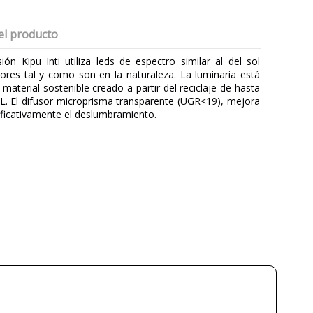
el producto
ión Kipu Inti utiliza leds de espectro similar al del sol
ores tal y como son en la naturaleza. La luminaria está
 material sostenible creado a partir del reciclaje de hasta
,5L. El difusor microprisma transparente (UGR<19), mejora
ificativamente el deslumbramiento.
LUZ NEGRA
Singular Lighting
3 Años
Materiales Reciclados
2
4 cm
6 cm
60 cm
120 cm