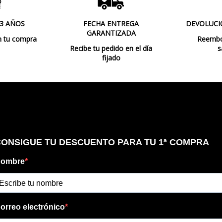
Bombilla Incluida?
 3 AÑOS
FECHA ENTREGA
DEVOLUCI
Clase
GARANTIZADA
n tu compra
Reembol
Recibe tu pedido en el día
s
Certificados
fijado
Uso
Distancia a la Pared
Customizable
Tipo de Lámpara