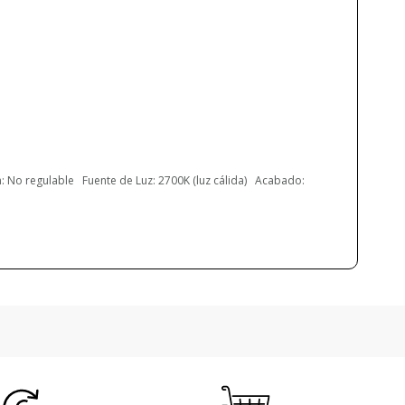
1.85 kg
3.6 kg
1-2 semanas
220-240V
Sí
LED
 No regulable Fuente de Luz: 2700K (luz cálida) Acabado:
977 lm
1200 lm
2150 lm
2640 lm
11.5W
25.3W
2700K (luz cálida)
4000K (luz neutra-fría)
>60.000h
>97