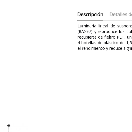
Descripción
Detalles d
Luminaria lineal de suspens
(RA>97) y reproduce los col
recubierta de fieltro PET, un
4 botellas de plástico de 1
el rendimiento y reduce sign
Marca
Diseñador
Garantía
Material
Ancho (cm)
Alto (cm)
Largo (cm)