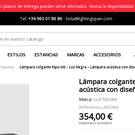
s plazos de entrega pueden verse afectados. Revisa la disponibilidad 
Tel:
+34 963 01 86 86
-
hola@lightingspain.com
-
ESTILOS
ESTANCIAS
MARCAS
ACCESORIOS
olgantes
Lámpara colgante Kipu Inti – Luz Negra – Lámpara acústica con dise
Lámpara colgante
acústica con dise
Marca:
LUZ NEGRA
Referencia
LN53400
354,00 €
Impuestos incluidos