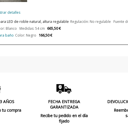
Alimentación
trar detalles
¿Es LED?
ra LED de roble natural, altura regulable
Regulación: No regulable Fuente de
Casquillo
665,50 €
lor: Blanco Medidas: 54 cm
Lumens (LED)
166,50 €
ara baño
Color: Negro
Potencia en Vatios
Temperatura de Color
Vida Útil Aproximada LED
CRI (LED)
 3 AÑOS
FECHA ENTREGA
DEVOLUCI
GARANTIZADA
n tu compra
Reembol
Bombilla Incluida?
Recibe tu pedido en el día
s
Clase
fijado