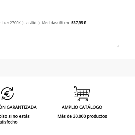
220-240V
Sí
537,99 €
 Luz: 2700K (luz cálida) Medidas: 68 cm
LED
3805 lm
4145 lm
7610 lm
8290 lm
23.3W
46.6W
2700K (luz cálida)
4000K (luz neutra-fría)
60.000h
>80
ÓN GARANTIZADA
AMPLIO CATÁLOGO
so si no estás
Más de 30.000 productos
Sí
atisfecho
Clase I