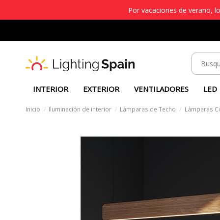
Por vacaciones de verano, lo
INTERIOR
EXTERIOR
VENTILADORES
LED
Inicio
Iluminación de interior
Lámparas de Techo
Lámparas C