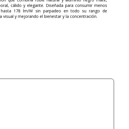
oral, cálido y elegante. Diseñada para consumir menos
a hasta 178 lm/W sin parpadeo en todo su rango de
ga visual y mejorando el bienestar y la concentración.
LUZ NEGRA
Singular Lighting
5 Años
Madera
Roble Natural
5 cm
14 cm
68 cm
120 cm
4.22 kg
6.2 kg
1-2 semanas