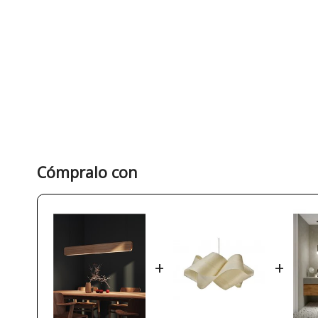
Cómpralo con
+
+