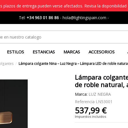
s plazos de entrega pueden verse afectados. Revisa la disponibilidad 
Tel:
+34 963 01 86 86
-
hola@lightingspain.com
-
ESTILOS
ESTANCIAS
MARCAS
ACCESORIOS
olgantes
Lámpara colgante Nina – Luz Negra – Lámpara LED de roble natural,
Lámpara colgante
de roble natural, 
Marca:
LUZ NEGRA
Referencia
LN53001
537,99 €
Impuestos incluidos