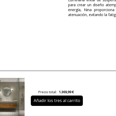
para crear un diseño atemp
energía, Nina proporcion
atenuación, evitando la fati
Marca
Diseñador
Garantía
Material
Color
Ancho (cm)
Alto (cm)
Largo (cm)
Precio total:
1.369,99 €
Peso Neto (KG)
Añadir los tres al carrito
Plazo de Envío