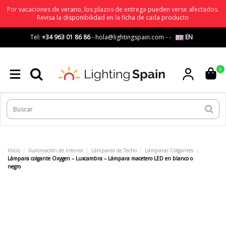
Por vacaciones de verano, los plazos de entrega pueden verse afectados.
Revisa la disponibilidad en la ficha de cada producto
Tel:
+34 963 01 86 86
-
hola@lightingspain.com
-
-
EN
0
Inicio
Iluminación de interior
Lámparas de Techo
Lámparas Colgantes
Lámpara colgante Oxygen – Luxcambra – Lámpara macetero LED en blanco o
negro