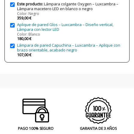
Clase
Clase I
Este producto:
Lámpara colgante Oxygen – Luxcambra –
Lámpara macetero LED en blanco o negro
Certificados
CE
Color: Negro
359,00 €
Uso
Decorativo
Aplique de pared Glos – Luxcambra – Diseño vertical,
Interior
Lámpara con lector LED
Color: Blanco
Tipo de Lámpara
Lámparas de Techo
180,00 €
Lámpara de pared Capuchina – Luxcambra – Aplique con
brazo orientable, acabado negro
107,00 €
PAGO 100% SEGURO
GARANTIA DE 3 AÑOS