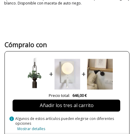
blanco. Disponible con maceta de auto riego.
Marca
LUXCAMBRA
Diseñador
Bruno de Ávila
Garantía
3 años
Color
Blanco
Negro
Cómpralo con
Alto (cm)
95 cm
Diámetro (cm)
18.5 cm
Peso Neto (KG)
1.9 kg
+
+
Plazo de Envío
a partir de septiembre
Alimentación
230V
Casquillo
LED
Precio total:
646,00 €
Lumens (LED)
150 lm
Añadir los tres al carrito
Potencia en Vatios
3W
info
Algunos de estos artículos pueden elegirse con diferentes
Temperatura de Color
3000K (luz cálida-neutra)
opciones
Mostrar detalles
Bombilla Incluida?
Sí