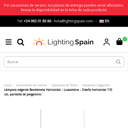
Por vacaciones de verano, los plazos de entrega pueden verse afectados.
Revisa la disponibilidad en la ficha de cada producto
Tel:
+34 963 01 86 86
-
hola@lightingspain.com
-
-
EN
0
Inicio
Iluminación de interior
Lámparas de Techo
Lámparas Colgantes
Lámpara colgante Barceloneta Horizontal – Luxcambra – Diseño horizontal 110
cm, pantalla de pergamino