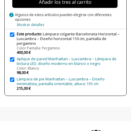
Añadir los tres al carrito
Lumens (LED)
2079 lm
Potencia en Vatios
5W
info
Algunos de estos artículos pueden elegirse con diferentes
16
opciones
Mostrar detalles
Temperatura de Color
2700K (luz cálida)
Bombilla Incluida?
Sí
Este producto:
Lámpara colgante Barceloneta Horizontal –
Luxcambra – Diseño horizontal 110 cm, pantalla de
Clase
Clase I
pergamino
Color Pantalla: Pergamino
Certificados
CE
400,00 €
Aplique de pared Manhattan – Luxcambra – Lámpara de
Uso
Decorativo
lectura LED, diseño moderno en blanco o negro
Interior
Color: Blanco
Color Pantalla
Pergamino
98,00 €
Pongé
Lámpara de pie Manhattan – Luxcambra – Diseño
minimalista, pantalla orientable, altura: 135 cm
Tipo de Lámpara
Lámparas de Techo
215,00 €