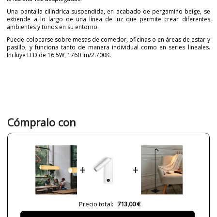
Una pantalla cilíndrica suspendida, en acabado de pergamino beige, se
extiende a lo largo de una línea de luz que permite crear diferentes
ambientes y tonos en su entorno.
Puede colocarse sobre mesas de comedor, oficinas o en áreas de estar y
pasillo, y funciona tanto de manera individual como en series lineales.
Incluye LED de 16,5W, 1760 lm/2.700K.
Marca
LUXCAMBRA
Diseñador
Jordi Llopis
Garantía
3 años
Material
Tela
Cómpralo con
Color
Beige
Alto (cm)
17 cm
Largo (cm)
110 cm
+
+
Peso Neto (KG)
1.65 kg
Plazo de Envío
a partir de septiembre
Alimentación
230V
Precio total:
713,00 €
Casquillo
LED