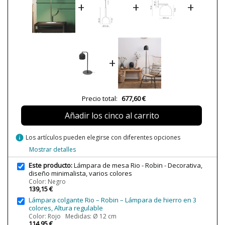
+
+
+
Largo (cm)
19
Plazo de Envío
a partir de septiembre
Alimentación
220-240V
Casquillo
G9
+
Bombilla Incluida?
No
Nº bombillas necesarias
2
Clase
Clase II
Precio total:
677,60 €
Certificados
CE
Añadir los cinco al carrito
UKCA
Uso
Interior
info
Los artículos pueden elegirse con diferentes opciones
Fabricado en
Made in Spain
Mostrar detalles
Año Lanzamiento
2023
Este producto:
Lámpara de mesa Rio - Robin - Decorativa,
diseño minimalista, varios colores
Tipo de Lámpara
Lámparas de Mesa
Color: Negro
Etiqueta Energética
A++
139,15 €
Lámpara colgante Rio – Robin – Lámpara de hierro en 3
colores, Altura regulable
Color: Rojo Medidas: Ø 12 cm
114,95 €