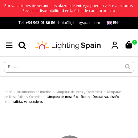
Por vacaciones de verano, los plazos de entrega pueden verse afectados.
Revisa la disponibilidad en la ficha de cada producto
Tel:
+34 963 01 86 86
-
hola@lightingspain.com
-
-
EN
0
Inicio
Iluminación de interior
Lámparas de Mesa y Sobremesa
Lámparas
de Mesa Salón y Comedor
Lámpara de mesa Rio - Robin - Decorativa, diseño
minimalista, varios colores