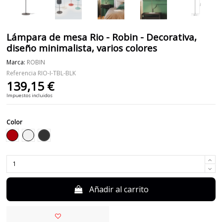
Lámpara de mesa Rio - Robin - Decorativa,
diseño minimalista, varios colores
Marca:
ROBIN
Referencia
RIO-I-TBL-BLK
139,15 €
Impuestos incluidos
Color
Negro
Rojo
Blanco
Añadir al carrito