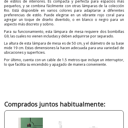
de estilos de interiores. Es compacta y perfecta para espacios más
pequeños, y se combina fácilmente con otras lámparas de la colección
Rio. Está disponible en varios colores para adaptarse a diferentes
preferencias de estilo. Puede elegirse en un vibrante rojo coral para
agregar un toque de diseño divertido, o en blanco o negro para un
aspecto más discreto y sobrio.
Para su funcionamiento, esta lámpara de mesa requiere dos bombillas
G9, las cuales no vienen incluidas y deben adquirirse por separado.
La altura de esta lámpara de mesa es de 50 cm, y el diámetro de su base
mide 19 cm. Estas dimensiones la hacen adecuada para una variedad de
ubicaciones y superficies.
Por último, cuenta con un cable de 1.5 metros que incluye un interruptor,
lo que facilita su encendido y apagado de manera conveniente.
Marca
ROBIN
Garantía
3 años
Material
Metal
Color
Blanco
Negro
Comprados juntos habitualmente:
Rojo
Ancho (cm)
19
Alto (cm)
50