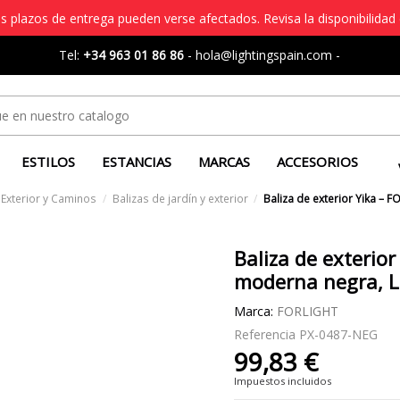
s plazos de entrega pueden verse afectados. Revisa la disponibilidad 
Tel:
+34 963 01 86 86
-
hola@lightingspain.com
-
ESTILOS
ESTANCIAS
MARCAS
ACCESORIOS
 Exterior y Caminos
Balizas de jardín y exterior
Baliza de exterior Yika – 
Baliza de exterio
moderna negra, L
Marca:
FORLIGHT
Referencia
PX-0487-NEG
99,83 €
Impuestos incluidos