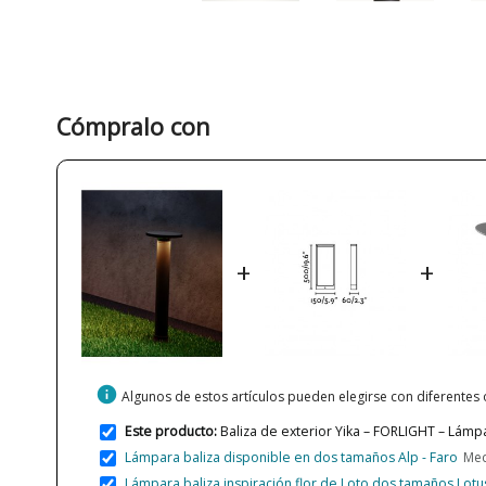
Cómpralo con
+
+
info
Algunos de estos artículos pueden elegirse con diferentes
Este producto:
Baliza de exterior Yika – FORLIGHT – Lámp
Lámpara baliza disponible en dos tamaños Alp - Faro
Med
Lámpara baliza inspiración flor de Loto dos tamaños Lotus