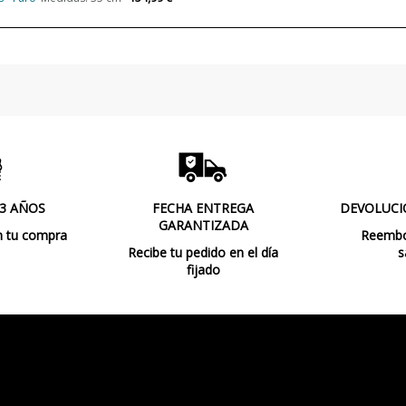
Bombilla Incluida?
Protección IP
Clase
Certificados
Uso
Observaciones
 3 AÑOS
FECHA ENTREGA
DEVOLUCI
Tipo de Lámpara
GARANTIZADA
n tu compra
Reembol
Recibe tu pedido en el día
s
fijado