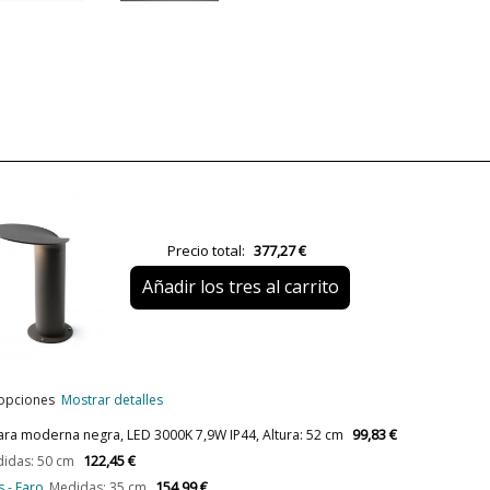
Material
Color
Alto (cm)
Largo (cm)
Diámetro (cm)
Peso Neto (KG)
Precio total:
377,27 €
Plazo de Envío
Añadir los tres al carrito
Alimentación
Casquillo
Potencia en Vatios
 opciones
Mostrar detalles
Temperatura de Color
99,83 €
ara moderna negra, LED 3000K 7,9W IP44, Altura: 52 cm
Vida Útil Aproximada LED
122,45 €
idas: 50 cm
CRI (LED)
154,99 €
 - Faro
Medidas: 35 cm