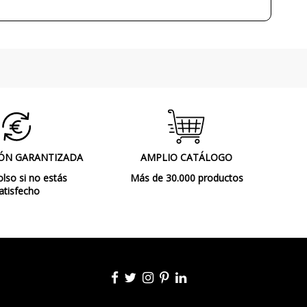
Sí
IP44 (protección baños, terrazas)
Clase II
CE
Exterior
Apto para ambientes salinos
ÓN GARANTIZADA
AMPLIO CATÁLOGO
Lámparas de Pie
so si no estás
Más de 30.000 productos
atisfecho