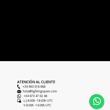
ATENCIÓN AL CLIENTE
+34 963 018 686
hola@lightingspain.com
+34 673 47 62 48
L-J 8:00h -18:00h UTC
V 8:00h -14:00h UTC