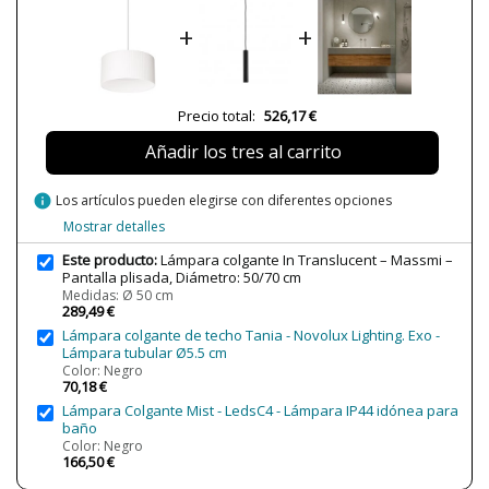
Plazo de Envío
a partir de septiembre
+
+
Cable
100 cm
Alimentación
220-240V
Casquillo
E27
Precio total:
526,17 €
Potencia en Vatios
2x11W
Añadir los tres al carrito
3x11W
Bombilla Incluida?
No
info
Los artículos pueden elegirse con diferentes opciones
Nº bombillas necesarias
2
Mostrar detalles
3
Este producto:
Lámpara colgante In Translucent – Massmi –
Clase
Clase II
Pantalla plisada, Diámetro: 50/70 cm
Medidas: Ø 50 cm
Certificados
CE
289,49 €
Lámpara colgante de techo Tania - Novolux Lighting. Exo -
Uso
Decorativo
Lámpara tubular Ø5.5 cm
Interior
Color: Negro
Tipo de Lámpara
Lámparas de Techo
70,18 €
Lámpara Colgante Mist - LedsC4 - Lámpara IP44 idónea para
baño
Color: Negro
166,50 €