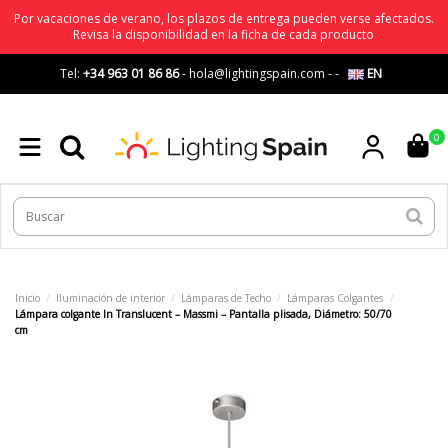
Por vacaciones de verano, los plazos de entrega pueden verse afectados.
Revisa la disponibilidad en la ficha de cada producto
Tel:
+34 963 01 86 86
-
hola@lightingspain.com
-
-
EN
0
Inicio
Iluminación de interior
Lámparas de Techo
Lámparas Colgantes
Lámpara colgante In Translucent – Massmi – Pantalla plisada, Diámetro: 50/70
cm