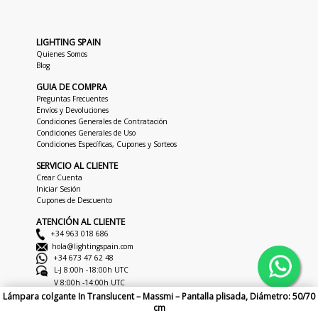
LIGHTING SPAIN
Quienes Somos
Blog
GUIA DE COMPRA
Preguntas Frecuentes
Envíos y Devoluciones
Condiciones Generales de Contratación
Condiciones Generales de Uso
Condiciones Específicas, Cupones y Sorteos
SERVICIO AL CLIENTE
Crear Cuenta
Iniciar Sesión
Cupones de Descuento
ATENCIÓN AL CLIENTE
+34 963 018 686
hola@lightingspain.com
+34 673 47 62 48
L-J 8:00h -18:00h UTC
V 8:00h -14:00h UTC
Lámpara colgante In Translucent – Massmi – Pantalla plisada, Diámetro: 50/70
cm
Copyright © 2026
LightingSpain