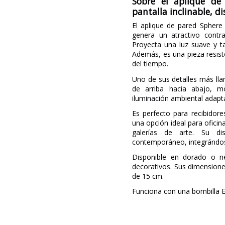
Sobre el aplique de
pantalla inclinable, d
El aplique de pared Sphere
genera un atractivo contr
Proyecta una luz suave y t
Además, es una pieza resist
del tiempo.
Uno de sus detalles más llam
de arriba hacia abajo, m
iluminación ambiental adapt
Es perfecto para recibidore
una opción ideal para oficina
galerías de arte. Su d
contemporáneo, integrándose
Disponible en dorado o ne
decorativos. Sus dimension
de 15 cm.
Funciona con una bombilla E
Marca
Garantía