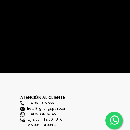
ATENCIÓN AL CLIENTE
+34 963 018 686
hola@lightingspain.com
+34 673 47 62 48
L-J 8:00h -18:00h UTC
V 8:00h -14:00h UTC