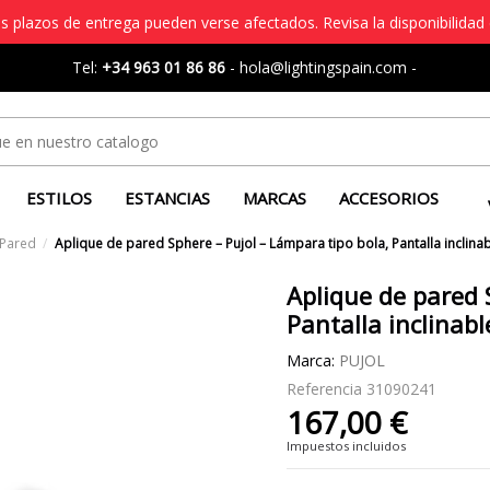
s plazos de entrega pueden verse afectados. Revisa la disponibilidad 
Tel:
+34 963 01 86 86
-
hola@lightingspain.com
-
ESTILOS
ESTANCIAS
MARCAS
ACCESORIOS
 Pared
Aplique de pared Sphere – Pujol – Lámpara tipo bola, Pantalla inclina
Aplique de pared 
Pantalla inclinabl
Marca:
PUJOL
Referencia
31090241
167,00 €
Impuestos incluidos