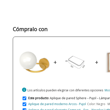
Cómpralo con
+
+
info
Los artículos pueden elegirse con diferentes opciones
Mos
Este producto:
Aplique de pared Sphere – Pujol – Lámpara 
Aplique de pared moderno Arcos - Pujol
Color: Negro Me
Aplique de pared elegante Compact – Exo – Novolux Ligh