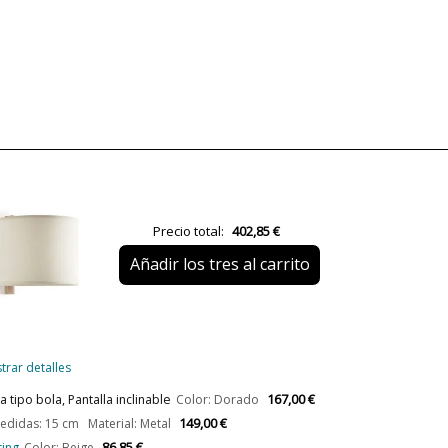
Material
Color
Ancho (cm)
Alto (cm)
Diámetro (cm)
Precio total:
402,85 €
Plazo de Envío
Añadir los tres al carrito
Alimentación
Casquillo
Bombilla Incluida?
trar detalles
Nº bombillas necesarias
167,00 €
tipo bola, Pantalla inclinable
Color: Dorado
Clase
149,00 €
didas: 15 cm Material: Metal
Certificados
86,85 €
ting
Color: Beige