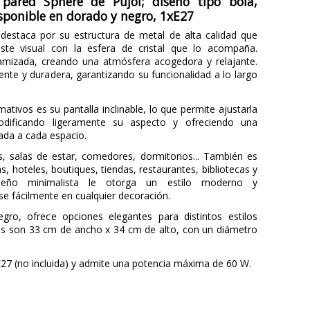
 pared Sphere de Pujol; diseño tipo bola,
isponible en dorado y negro, 1xE27
 destaca por su estructura de metal de alta calidad que
aste visual con la esfera de cristal que lo acompaña.
amizada, creando una atmósfera acogedora y relajante.
ente y duradera, garantizando su funcionalidad a lo largo
ativos es su pantalla inclinable, lo que permite ajustarla
odificando ligeramente su aspecto y ofreciendo una
ada a cada espacio.
s, salas de estar, comedores, dormitorios... También es
s, hoteles, boutiques, tiendas, restaurantes, bibliotecas y
iseño minimalista le otorga un estilo moderno y
 fácilmente en cualquier decoración.
gro, ofrece opciones elegantes para distintos estilos
es son 33 cm de ancho x 34 cm de alto, con un diámetro
27 (no incluida) y admite una potencia máxima de 60 W.
PUJOL
3 Años