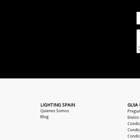
LIGHTING SPAIN
GUIA
Quienes Somos
Pregun
Blog
Envíos
Condic
Condic
Condic