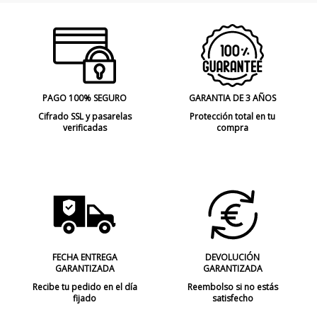
Alto (cm)
48.5 cm
Diámetro (cm)
10 cm
Plazo de Envío
3-4 semanas
Casquillo
LED
PAGO 100% SEGURO
GARANTIA DE 3 AÑOS
Potencia en Vatios
8W
Cifrado SSL y pasarelas
Protección total en tu
Temperatura de Color
3000K (luz cálida-neutra)
verificadas
compra
Bombilla Incluida?
Sí
Clase
Clase II
Regulación
Regulable táctil
Certificados
CE
Uso
Interior
Observaciones
Dimmer Touch Me regulable en
cabezal
FECHA ENTREGA
DEVOLUCIÓN
GARANTIZADA
GARANTIZADA
Tipo de Lámpara
Lámparas de Mesa
Recibe tu pedido en el día
Reembolso si no estás
fijado
satisfecho