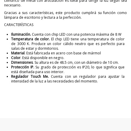
cilíndrico de metal con articulación es ideal para dirigir la luz según sea
necesario.
Gracias a sus características, este producto cumplirá su función como
lámpara de escritorio y lectura a la perfección.
CARACTERÍSTICAS
Iluminación.
Cuenta con chip LED con una potencia máxima de 8 W
Temperatura de color.
El chip LED tiene una temperatura de color
de 3000 K. Produce un color cálido neutro que es perfecto para
salas de estar y dormitorios.
Material
. Está fabricada en acero con base de mármol
Color
. Está disponible en negro.
Dimensiones
. Su altura es de 48.5 cm, con un diámetro de 10 cm.
Protección IP.
Su grado de protección es IP20, lo que significa que
está diseñada para uso interior.
Regulador Touch Me.
Cuenta con un regulador para ajustar la
intensidad de la luz a las necesidades del momento.
Marca
AROMAS
Diseñador
JF Sevilla
Garantía
3 Años
Material
Metal
Mármol
Color
Negro