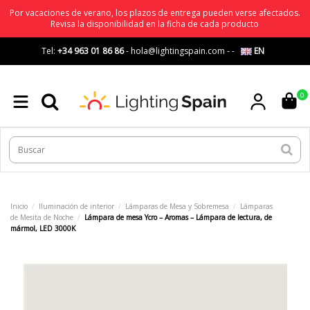
Por vacaciones de verano, los plazos de entrega pueden verse afectados.
Revisa la disponibilidad en la ficha de cada producto
Tel:
+34 963 01 86 86
-
hola@lightingspain.com
-
-
EN
0
Inicio
Iluminación de interior
Lámparas de Mesa y Sobremesa
Lámparas
de Mesita de Noche
Lámpara de mesa Ycro – Aromas – Lámpara de lectura, de
mármol, LED 3000K