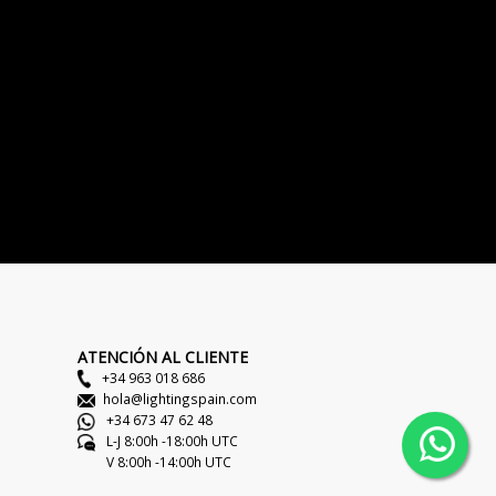
ATENCIÓN AL CLIENTE
+34 963 018 686
hola@lightingspain.com
+34 673 47 62 48
L-J 8:00h -18:00h UTC
V 8:00h -14:00h UTC