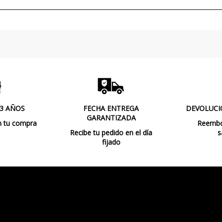
Temperatura de Color
Bombilla Incluida?
Protección IP
Clase
Regulación
Certificados
Uso
 3 AÑOS
FECHA ENTREGA
DEVOLUCI
GARANTIZADA
n tu compra
Reembol
Tipo de Lámpara
Recibe tu pedido en el día
s
fijado
Fecha de disponibilidad:
202