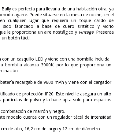
a
Bally es perfecta para llevarla de una habitación otra, ya
ómodo agarre. Puede situarse en la mesa de noche, en el
 en cualquier lugar que requiera un toque cálido de
a sido fabricado a base de cuero sintético y vidrio
ue le proporciona un aire nostálgico y
vintage
. Presenta
 un botón táctil.
a con un casquillo LED y viene con una bombilla incluida.
 la bombilla alcanza 3000K, por lo que proporciona un
uminación.
 batería recargable de 9600 mAh y viene con el cargador
rtificado de protección IP20. Este nivel le asegura un alto
as partículas de polvo y la hace apta solo para espacios
a combinación de marrón y negro.
este modelo cuenta con un regulador táctil de intensidad
7 cm de alto, 16,2 cm de largo y 12 cm de diámetro.