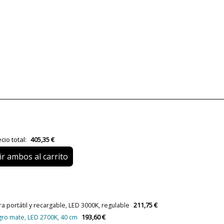
Marca
Diseñador
Garantía
Material
Color
Alto (cm)
Largo (cm)
cio total:
405,35 €
Diámetro (cm)
r ambos al carrito
Plazo de Envío
Alimentación
Casquillo
211,75 €
portátil y recargable, LED 3000K, regulable
Potencia en Vatios
193,60 €
ro mate, LED 2700K, 40 cm