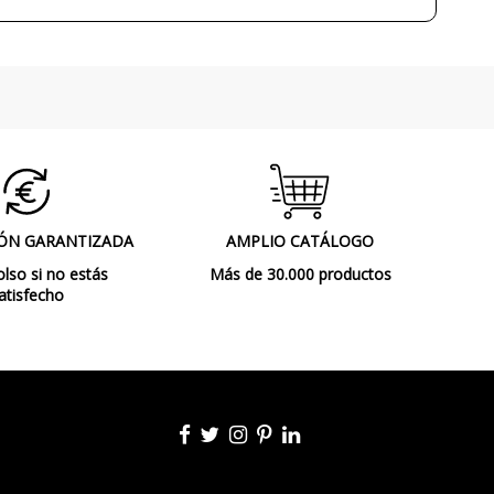
3000K (luz cálida-neutra)
Sí
IP20 (solo uso interior)
Clase III
Atenuable
CE
Interior
ÓN GARANTIZADA
AMPLIO CATÁLOGO
so si no estás
Más de 30.000 productos
Lámparas de Mesa
atisfecho
2-12-26