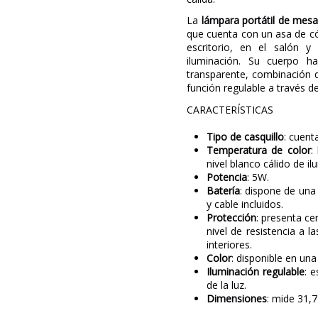
La
lámpara portátil de mes
que cuenta con un asa de c
escritorio, en el salón y
iluminación. Su cuerpo h
transparente, combinación q
función regulable a través de
CARACTERÍSTICAS
Tipo de casquillo
: cuent
Temperatura de color
:
nivel blanco cálido de il
Potencia
: 5W.
Batería
: dispone de una
y cable incluidos.
Protección
: presenta ce
nivel de resistencia a l
interiores.
Color
: disponible en un
Iluminación regulable
: 
de la luz.
Dimensiones
: mide 31,