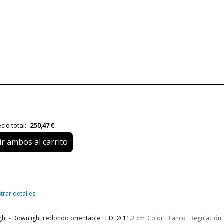
Diseñador
Premios
Garantía
Material
Color
Ancho (cm)
cio total:
250,47 €
Alto (cm)
r ambos al carrito
Largo (cm)
Peso Neto (KG)
Plazo de Envío
trar detalles
Alimentación
ght - Downlight redondo orientable LED, Ø 11.2 cm
Color: Blanco Regulación: 