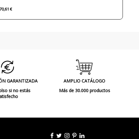
LED
70,61 €
680 lm
700 lm
720 lm
860 lm
900 lm
920 lm
1200 lm
1250 lm
1280 lm
5W
7W
11W
ÓN GARANTIZADA
AMPLIO CATÁLOGO
so si no estás
Más de 30.000 productos
2700K (luz cálida)
atisfecho
3000K (luz cálida - neutra)
4000K (luz neutra - fría)
L80B10 (Tj=85ºC) >60.000h
CRI>90
Sí