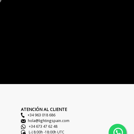
ATENCIÓN AL CLIENTE
+34 963 018 686
hola@lightingspain.com
+34 673 47 62 48
L-J 8:00h -18:00h UTC