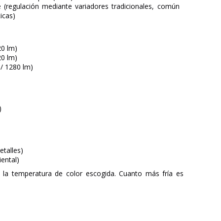
e (regulación mediante variadores tradicionales, común
icas)
20 lm)
20 lm)
/ 1280 lm)
)
etalles)
ental)
 la temperatura de color escogida. Cuanto más fría es
ARKOSLIGHT