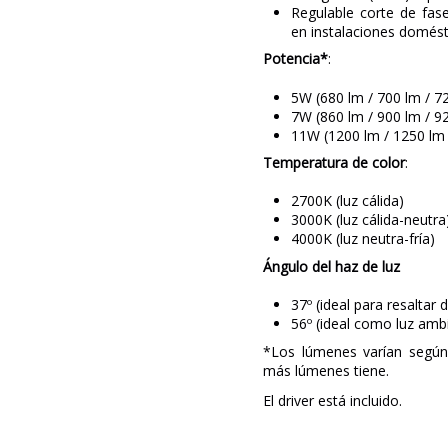
Regulable corte de fas
en instalaciones domést
Potencia*
:
5W (680 lm / 700 lm / 7
7W (860 lm / 900 lm / 9
11W (1200 lm / 1250 lm 
Temperatura de color
:
2700K (luz cálida)
3000K (luz cálida-neutra
4000K (luz neutra-fría)
Ángulo del haz de luz
37º (ideal para resaltar d
56º (ideal como luz ambi
*Los lúmenes varían según
más lúmenes tiene.
El driver está incluido.
Marca