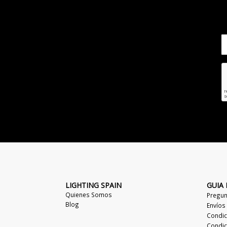
LIGHTING SPAIN
GUIA
Quienes Somos
Pregun
Blog
Envíos
Condic
Condic