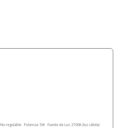
Ruben Saldaña
ARCHIPRODUCTS DESIGN AWARD
WINNER 2017
SILVER DELTA ADI AWARDS 2018
5 Años
Metal
Blanco
Negro
Ø 11.2 cm
9.3 cm
Ø 11.2 cm
3.8
a partir de septiembre
220V/240V
No regulable Potencia: 5W Fuente de Luz: 2700K (luz cálida)