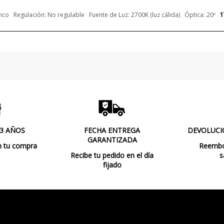
Casquillo
1
nco Regulación: No regulable Fuente de Luz: 2700K (luz cálida) Óptica: 20º
Lumens (LED)
Potencia en Vatios
 3 AÑOS
FECHA ENTREGA
DEVOLUCI
GARANTIZADA
n tu compra
Reembol
Temperatura de Color
Recibe tu pedido en el día
s
fijado
Vida Útil Aproximada LED
CRI (LED)
Bombilla Incluida?