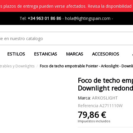
s plazos de entrega pueden verse afectados. Revisa la disponibilidad 
Tel:
+34 963 01 86 86
-
hola@lightingspain.com
-
ESTILOS
ESTANCIAS
MARCAS
ACCESORIOS
rables y Downlights
Foco de techo empotrable Pointer - Arkoslight - Downl
Foco de techo emp
Downlight redond
Marca:
ARKOSLIGHT
Referencia
A2711110W
79,86 €
Impuestos incluidos