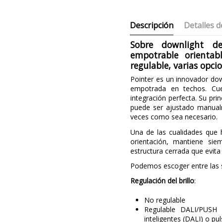
Descripción
Detalles d
Sobre downlight de
empotrable orientab
regulable, varias opci
Pointer es un innovador dow
empotrada en techos. Cue
integración perfecta. Su prin
puede ser ajustado manualm
veces como sea necesario.
Una de las cualidades que 
orientación, mantiene sie
estructura cerrada que evita
Podemos escoger entre las s
Regulación del brillo
:
No regulable
Regulable DALI/PUSH (
inteligentes (DALI) o pu