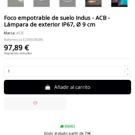
Foco empotrable de suelo Indus - ACB -
Lámpara de exterior IP67, Ø 9 cm
Marca:
ACB
Referencia
E2065080IN
97,89 €
Impuestos incluidos
Añadir al carrito
ENVIO
Envío gratuito partir de 79€