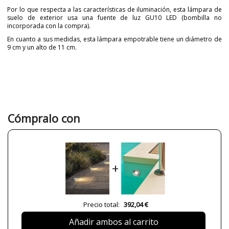
Por lo que respecta a las características de iluminación, esta lámpara de
suelo de exterior usa una fuente de luz GU10 LED (bombilla no
incorporada con la compra).
En cuanto a sus medidas, esta lámpara empotrable tiene un diámetro de
9 cm y un alto de 11 cm.
Marca
ACB ILUMINACIÓN
Garantía
3 Años
Material
Metal
Color
Gris
Cómpralo con
Alto (cm)
11 cm
Diámetro (cm)
9 cm
Peso Neto (KG)
0,58 kg
+
Plazo de Envío
Menos de 1 semana
Alimentación
220-240V
Casquillo
GU10
Precio total:
392,04 €
Potencia en Vatios
8W
Añadir ambos al carrito
Bombilla Incluida?
No