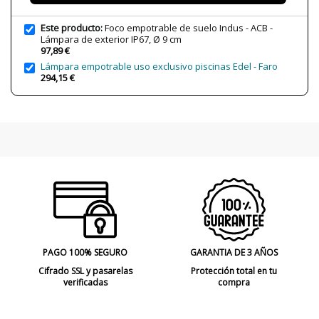
Protección IP
IP67 (exterior, especial zonas
sumergibles)
Este producto:
Foco empotrable de suelo Indus - ACB -
Lámpara de exterior IP67, Ø 9 cm
Clase
Clase I
97,89 €
Lámpara empotrable uso exclusivo piscinas Edel - Faro
Regulación
No regulable
294,15 €
Medida de corte
Ø 8x12,1 cm
Certificados
CE
Uso
Exterior
Fabricado en
Made in Spain
Tipo de Lámpara
Lámparas de Pie
PAGO 100% SEGURO
GARANTIA DE 3 AÑOS
Cifrado SSL y pasarelas
Protección total en tu
verificadas
compra