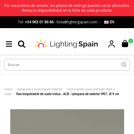
Por vacaciones de verano, los plazos de entrega pueden verse afectados.
Revisa la disponibilidad en la ficha de cada producto
Tel:
+34 963 01 86 86
-
hola@lightingspain.com
-
-
EN
0
Inicio
Lámparas e Iluminación exterior
Iluminación para piscinas: focos y
luces
Foco empotrable de suelo Indus - ACB - Lámpara de exterior IP67, Ø 9 cm