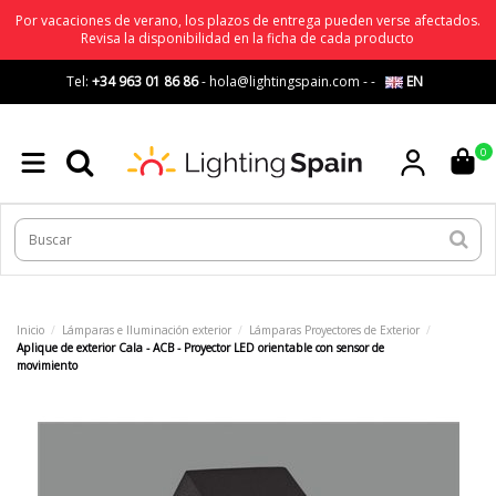
Por vacaciones de verano, los plazos de entrega pueden verse afectados.
Revisa la disponibilidad en la ficha de cada producto
Tel:
+34 963 01 86 86
-
hola@lightingspain.com
-
-
EN
0
Inicio
Lámparas e Iluminación exterior
Lámparas Proyectores de Exterior
Aplique de exterior Cala - ACB - Proyector LED orientable con sensor de
movimiento