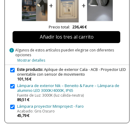
+
+
Peso Neto (KG)
0,7 kg
Plazo de Envío
Menos de 1 semana
Alimentación
220-240V
Precio total:
236,46 €
Casquillo
LED
Añadir los tres al carrito
Lumens (LED)
610 lm
Potencia en Vatios
5
info
Algunos de estos artículos pueden elegirse con diferentes
6W
opciones
Mostrar detalles
Temperatura de Color
3000K (luz cálida-neutra)
CRI (LED)
>80
Este producto:
Aplique de exterior Cala - ACB - Proyector LED
orientable con sensor de movimiento
Bombilla Incluida?
Sí
101,16 €
Lámpara de exterior Nik – Beneito & Faure – Lámpara de
Protección IP
IP54 (recomendado para exterior)
aluminio LED 3000K/4000K, IP65
Clase
Clase I
Fuente de Luz: 3000K (luz cálida-neutra)
89,51 €
Regulación
No regulable
Lámpara proyector Miniproject - Faro
Acabado: Gris Oscuro
Certificados
CE
45,79 €
Uso
Exterior
Fabricado en
Made in Spain