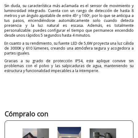
Sin duda, su característica más aclamada es el sensor de movimiento y
luminosidad integrado. Cuenta con un rango de detección de hasta 8
metros y un ángulo ajustable de entre 45º y 160º, por lo que se anticipa a
tus pasos, encendiéndose automáticamente solo cuando detecta
presencia y la luz natural es escasa. Además, es totalmente
personalizable: puedes configurar el tiempo que permanece encendido
desde unos rápidos 5 segundos hasta 4 minutos.
En cuanto a su rendimiento, su fuente LED de 5,6W proyecta una luz cálida
de 3000K y 610 lúmenes, creando una atmósfera segura y acogedora a
partes iguales.
Gracias a su grado de protección IP54, este aplique convive sin
problemas con el polvo y las salpicaduras de agua, manteniendo su
estructura y funcionalidad impecables a la intemperie.
Marca
ACB ILUMINACIÓN
Garantía
3 Años
Material
Metal
Color
Gris
Cómpralo con
Ancho (cm)
14 cm
Alto (cm)
16 cm
Largo (cm)
6,3 cm