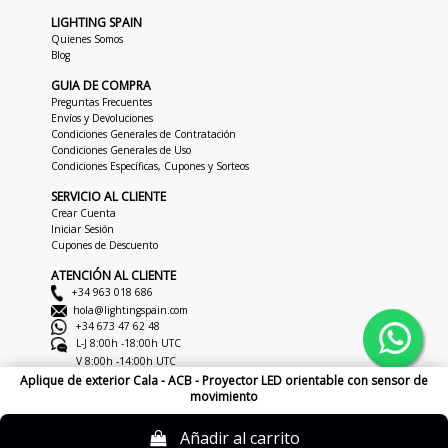
LIGHTING SPAIN
Quienes Somos
Blog
GUIA DE COMPRA
Preguntas Frecuentes
Envíos y Devoluciones
Condiciones Generales de Contratación
Condiciones Generales de Uso
Condiciones Específicas, Cupones y Sorteos
SERVICIO AL CLIENTE
Crear Cuenta
Iniciar Sesión
Cupones de Descuento
ATENCIÓN AL CLIENTE
+34 963 018 686
hola@lightingspain.com
+34 673 47 62 48
L-J 8:00h -18:00h UTC
V 8:00h -14:00h UTC
Aplique de exterior Cala - ACB - Proyector LED orientable con sensor de
movimiento
Copyright © 2026
LightingSpain
Aviso Legal
Politica De Privacidad
Politica De Cookies
Añadir al carrito