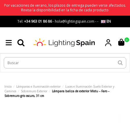
Por vacaciones de verano, los plazos de entrega pueden verse afectados.
Revisa la disponibilidad en la ficha de cada producto
Tel:
+34 963 01 86 86
-
hola@lightingspain.com
-
-
EN
0
Inicio
Lámparas e Iluminación exterior
Luces e Iluminación Suelo Exterior y
Caminos
Sobremuro Exterior
Lámpara baliza de exterior Mistu – Faro –
Sobremuro gris oscuro, 31 cm