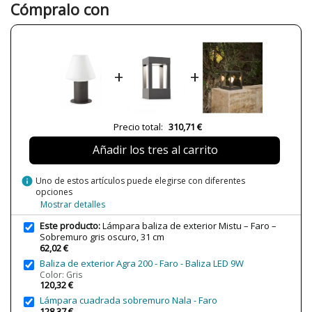
Cómpralo con
Color
Gris
Alto (cm)
31 cm
Diámetro (cm)
19 cm
+
+
Peso Neto (KG)
1,10 kg
Plazo de Envío
Menos de 1 semana
Alimentación
100V-240V
Precio total:
310,71 €
Casquillo
E27
Añadir los tres al carrito
Potencia en Vatios
max. 15W
Bombilla Incluida?
No
info
Uno de estos artículos puede elegirse con diferentes
opciones
Clase
Clase I
Mostrar detalles
Certificados
CE
Este producto:
Lámpara baliza de exterior Mistu – Faro –
Tipo de Lámpara
Lámparas de Pie
Sobremuro gris oscuro, 31 cm
62,02 €
Baliza de exterior Agra 200 - Faro - Baliza LED 9W
Color: Gris
120,32 €
Lámpara cuadrada sobremuro Nala - Faro
128,37 €