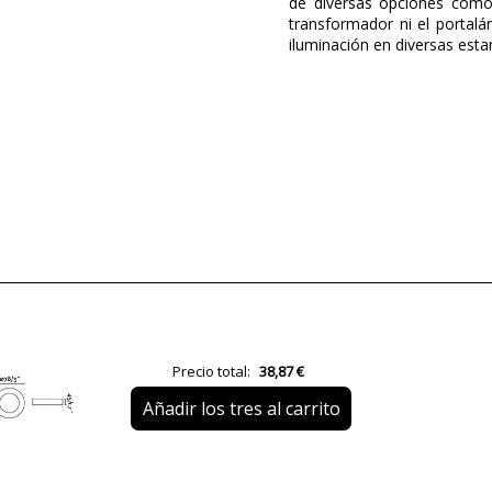
de diversas opciones como
transformador ni el portalá
iluminación en diversas esta
Marca
Garantía
Material
Color
Ancho (cm)
Alto (cm)
Largo (cm)
Peso Neto (KG)
Precio total:
38,87 €
Plazo de Envío
Añadir los tres al carrito
Casquillo
Potencia en Vatios