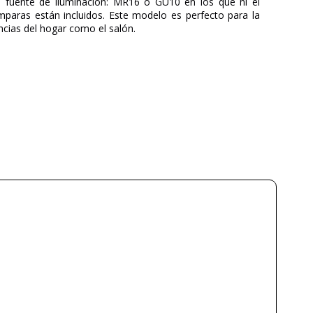
 fuente de iluminación: MR16 o GU10 en los que ni el
mparas están incluidos. Este modelo es perfecto para la
ncias del hogar como el salón.
FARO
3 Años
Metal
Blanco
Negro
7,5 cm
4,5 cm
7,5 cm
0,16 kg
Menos de 1 semana
GU10
max. 8W