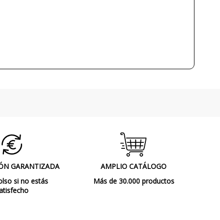
No
Clase III
No regulable
7x7 cm
CE
Interior
Lámparas de Techo
ÓN GARANTIZADA
AMPLIO CATÁLOGO
so si no estás
Más de 30.000 productos
atisfecho