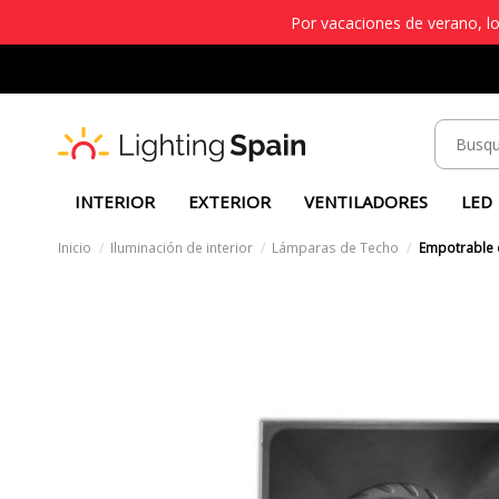
Por vacaciones de verano, lo
INTERIOR
EXTERIOR
VENTILADORES
LED
Inicio
Iluminación de interior
Lámparas de Techo
Empotrable 