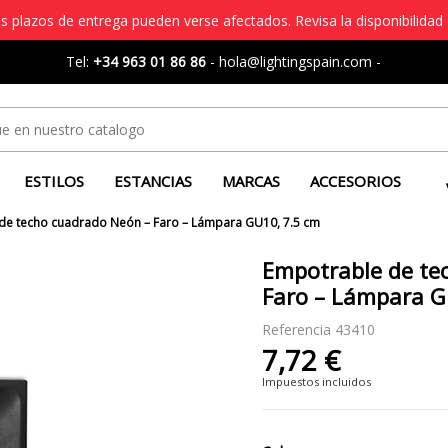
s plazos de entrega pueden verse afectados. Revisa la disponibilidad 
Tel:
+34 963 01 86 86
-
hola@lightingspain.com
-
ESTILOS
ESTANCIAS
MARCAS
ACCESORIOS
de techo cuadrado Neón – Faro – Lámpara GU10, 7.5 cm
Empotrable de te
Faro – Lámpara G
Referencia
43410
7,72 €
Impuestos incluidos