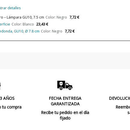
Bombilla Incluida?
trar detalles
Clase
7,72 €
o – Lámpara GU10, 7.5 cm
Color: Negro
23,43 €
rficie
Color: Blanco
Regulación
7,72 €
edonda, GU10, Ø 7.8 cm
Color: Negro
Medida de corte
Certificados
Uso
Tipo de Lámpara
 3 AÑOS
FECHA ENTREGA
DEVOLUCI
GARANTIZADA
n tu compra
Reembol
Recibe tu pedido en el día
s
fijado