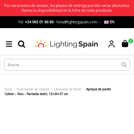
Por vacaciones de verano, los plazos de entrega pueden verse afectados.
Revisa la disponibilidad en la ficha de cada producto
Tel:
+34 963 01 86 86
-
hola@lightingspain.com
-
-
EN
0
Inicio
Iluminación de interior
Lámparas de Pared
Aplique de pared
Cotton – Faro – Pantalla textil, 12+20+37 cm