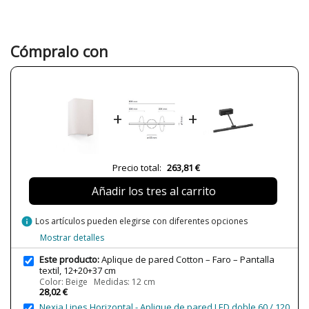
Material
Tela
Color
Beige
Blanco
Cómpralo con
Negro
Ancho (cm)
10 cm
Alto (cm)
20 cm
+
+
Largo (cm)
12-20-37 cm
Peso Neto (KG)
0,22-0,29-0,36 kg
Plazo de Envío
Menos de 1 semana
Precio total:
263,81 €
Alimentación
100V-240V
Añadir los tres al carrito
Casquillo
E27
Potencia en Vatios
max. 15W
info
Los artículos pueden elegirse con diferentes opciones
Bombilla Incluida?
No
Mostrar detalles
Clase
Clase I
Este producto:
Aplique de pared Cotton – Faro – Pantalla
textil, 12+20+37 cm
Regulación
No regulable
Color: Beige Medidas: 12 cm
28,02 €
Certificados
CE
Nexia Lines Horizontal - Aplique de pared LED doble 60 / 120