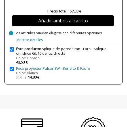
Plazo de Envío
Menos de 1 semana
Precio total:
57,33 €
Alimentación
100V-240V
Añadir ambos al carrito
Casquillo
GU10
Potencia en Vatios
max. 8W
info
Los artículos pueden elegirse con diferentes opciones
Bombilla Incluida?
No
Mostrar detalles
Clase
Clase I
Este producto:
Aplique de pared Stan - Faro - Aplique
cilíndrico GU10 de luz directa
Certificados
CE
Color: Dorado
42,53 €
Uso
Interior
Foco proyector Pulsar 8W - Beneito & Faure
Tipo de Lámpara
Lámparas de Pared
Color: Blanco
14,80 €
37,01 €