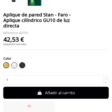
Aplique de pared Stan - Faro -
Aplique cilíndrico GU10 de luz
directa
Referencia
43759
42,53 €
Impuestos incluidos
Color
Dorado
Blanco
Negro
Añadir al carrito