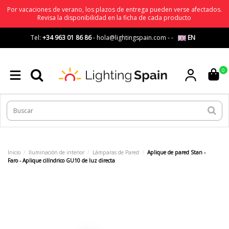
Por vacaciones de verano, los plazos de entrega pueden verse afectados.
Revisa la disponibilidad en la ficha de cada producto
Tel:
+34 963 01 86 86
-
hola@lightingspain.com
-
-
EN
0
Inicio
Iluminación de interior
Lámparas de Pared
Aplique de pared Stan -
Faro - Aplique cilíndrico GU10 de luz directa