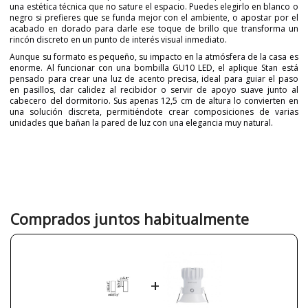
una estética técnica que no sature el espacio. Puedes elegirlo en blanco o
negro si prefieres que se funda mejor con el ambiente, o apostar por el
acabado en dorado para darle ese toque de brillo que transforma un
rincón discreto en un punto de interés visual inmediato.
Aunque su formato es pequeño, su impacto en la atmósfera de la casa es
enorme. Al funcionar con una bombilla GU10 LED, el aplique Stan está
pensado para crear una luz de acento precisa, ideal para guiar el paso
en pasillos, dar calidez al recibidor o servir de apoyo suave junto al
cabecero del dormitorio. Sus apenas 12,5 cm de altura lo convierten en
una solución discreta, permitiéndote crear composiciones de varias
unidades que bañan la pared de luz con una elegancia muy natural.
Marca
FARO
Garantía
3 Años
Material
Metal
Color
Blanco
Dorado
Comprados juntos habitualmente
Negro
Ancho (cm)
7,2 cm
Alto (cm)
12,5 cm
+
Diámetro (cm)
6 cm
Peso Neto (KG)
0,30 kg