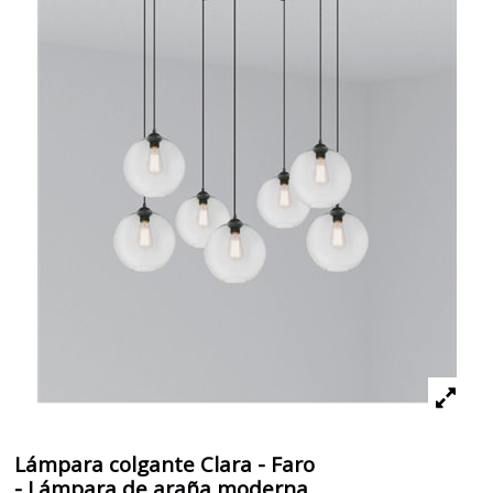
Lámpara colgante Clara - Faro
- Lámpara de araña moderna