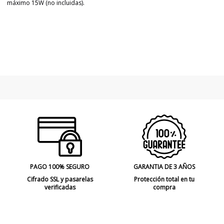
máximo 15W (no incluidas).
Marca
FARO
Garantía
3 Años
Material
Cristal
Color
Negro
Alto (cm)
225 cm
Diámetro (cm)
7x27 cm
Peso Neto (KG)
10,44 kg
Plazo de Envío
Menos de 1 semana
Cable
200 cm
Alimentación
100V-240V
PAGO 100% SEGURO
GARANTIA DE 3 AÑOS
Casquillo
E27
Cifrado SSL y pasarelas
Protección total en tu
verificadas
compra
Potencia en Vatios
max. 15W
Bombilla Incluida?
No
Clase
Clase I