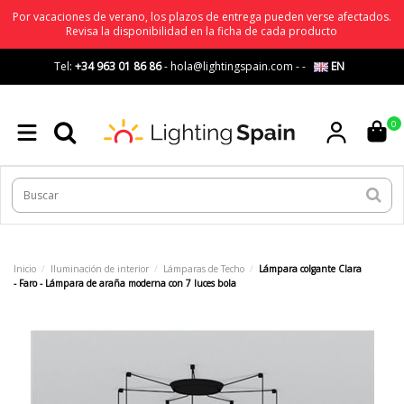
Por vacaciones de verano, los plazos de entrega pueden verse afectados.
Revisa la disponibilidad en la ficha de cada producto
Tel:
+34 963 01 86 86
-
hola@lightingspain.com
-
-
EN
0
Inicio
Iluminación de interior
Lámparas de Techo
Lámpara colgante Clara
- Faro - Lámpara de araña moderna con 7 luces bola