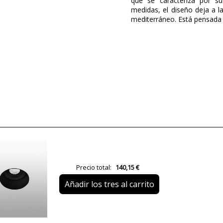
que se caracteriza por su
medidas, el diseño deja a la
mediterráneo. Está pensada p
Marca
Diseñador
Garantía
Material
Color
Alto (cm)
Diámetro (cm)
Peso Neto (KG)
Precio total:
140,15 €
Plazo de Envío
Añadir los tres al carrito
Alimentación
Casquillo