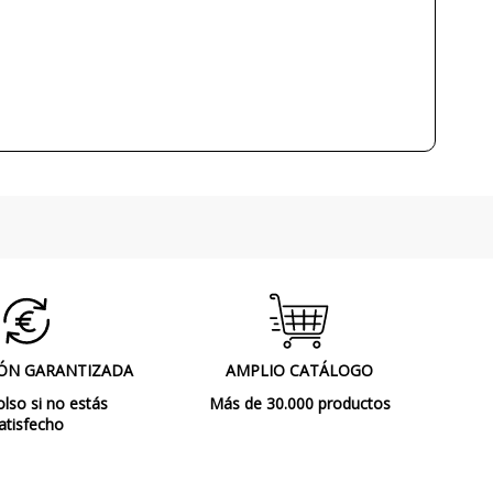
max. 15W
No
Clase II
CE
Interior
Lámparas de Techo
ÓN GARANTIZADA
AMPLIO CATÁLOGO
so si no estás
Más de 30.000 productos
atisfecho