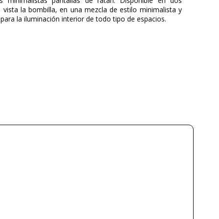
s minimalistas pantallas de ratán. Disponible en dos
 vista la bombilla, en una mezcla de estilo minimalista y
ara la iluminación interior de todo tipo de espacios.
FARO
Ález & Manel Lluscá
3 Años
Ratán
Beige
Marrón
150 cm
60 cm-100 cm
1,35 kg-2,65 kg
Menos de 1 semana
100V-240V
E27