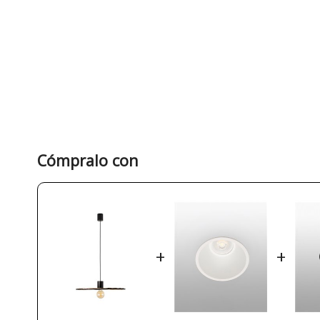
Cómpralo con
+
+