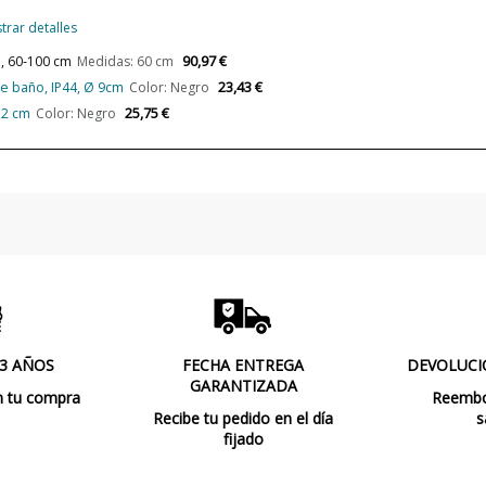
Potencia en Vatios
trar detalles
Bombilla Incluida?
90,97 €
, 60-100 cm
Medidas: 60 cm
23,43 €
e baño, IP44, Ø 9cm
Color: Negro
Clase
25,75 €
12 cm
Color: Negro
Certificados
Uso
Tipo de Lámpara
 3 AÑOS
FECHA ENTREGA
DEVOLUCI
GARANTIZADA
n tu compra
Reembol
Recibe tu pedido en el día
s
fijado