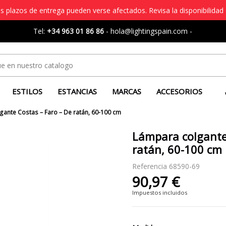
s plazos de entrega pueden verse afectados. Revisa la disponibilidad 
Tel:
+34 963 01 86 86
-
hola@lightingspain.com
-
ESTILOS
ESTANCIAS
MARCAS
ACCESORIOS
ante Costas – Faro – De ratán, 60-100 cm
Lámpara colgante
ratán, 60-100 cm
Referencia
68590-69
90,97 €
Impuestos incluidos