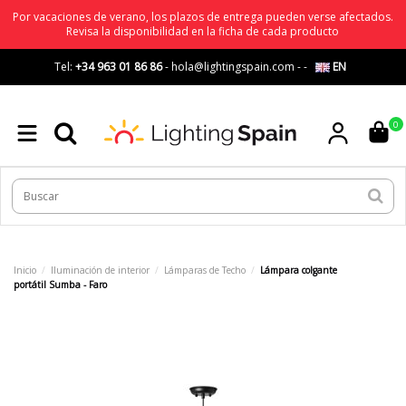
Por vacaciones de verano, los plazos de entrega pueden verse afectados.
Revisa la disponibilidad en la ficha de cada producto
Tel:
+34 963 01 86 86
-
hola@lightingspain.com
-
-
EN
0
Inicio
Iluminación de interior
Lámparas de Techo
Lámpara colgante
portátil Sumba - Faro