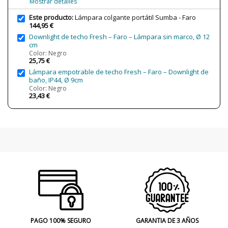
Mostrar detalles
Clase
Clase I
Este producto:
Lámpara colgante portátil Sumba - Faro
Regulación
No regulable
144,95 €
Downlight de techo Fresh – Faro – Lámpara sin marco, Ø 12
Certificados
CE
cm
Uso
Interior
Color: Negro
25,75 €
Tipo de Lámpara
Lámparas de Techo
Lámpara empotrable de techo Fresh – Faro – Downlight de
baño, IP44, Ø 9cm
Color: Negro
23,43 €
PAGO 100% SEGURO
GARANTIA DE 3 AÑOS