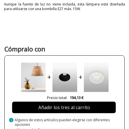
Aunque la fuente de luz no viene incluida, esta lámpara está diseñada
para utilizarse con una bombilla E27 máx. 15W.
Marca
FARO
Diseñador
Faro Lab
Garantía
3 Años
Material
Ratán
Cómpralo con
Color
Beige
Alto (cm)
236 cm
Diámetro (cm)
56 cm
+
+
Peso Neto (KG)
1,37 kg
Plazo de Envío
Menos de 1 semana
Cable
200 cm
Precio total:
194,13 €
Alimentación
100V-240V
Añadir los tres al carrito
Casquillo
E27
Potencia en Vatios
max. 15W
info
Algunos de estos artículos pueden elegirse con diferentes
opciones
Bombilla Incluida?
No