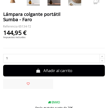
Lámpara colgante portátil
Sumba - Faro
Referencia
65134-72
144,95 €
Impuestos incluidos
Añadir al carrito
ENVIO
Envío gratuito partir de 79€