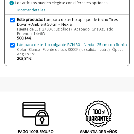
2500lm+600 lm
info
Los artículos pueden elegirse con diferentes opciones
Mostrar detalles
Potencia en Vatios
14+6W
21+6W
Este producto:
Lámpara de techo aplique de techo Tires
Temperatura de Color
2700K (luz cálida)
Down + Ambient 50 cm – Nexia
3000K (luz cálida-neutra)
Fuente de Luz: 2700K (luz cálida) Acabado: Gris Azulado
4000K (luz neutra-fría)
Potencia: 14+6W
500,14 €
CRI (LED)
90
Lámpara de techo colgante BCN 30 – Nexia - 25 cm con florón
Color: Blanco Fuente de Luz: 3000K (luz cálida-neutra) Óptica:
Bombilla Incluida?
Sí
Ángulo 15º
202,84 €
Clase
Clase I
Certificados
CE
Uso
Interior
Fabricado en
Made in Spain
Tipo de Lámpara
Lámparas de Techo
PAGO 100% SEGURO
GARANTIA DE 3 AÑOS