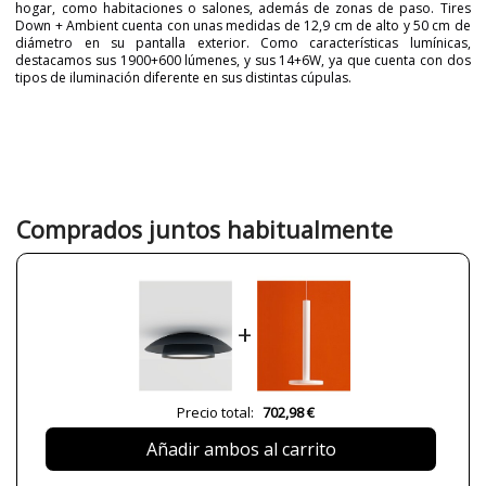
hogar, como habitaciones o salones, además de zonas de paso. Tires
Down + Ambient cuenta con unas medidas de 12,9 cm de alto y 50 cm de
diámetro en su pantalla exterior. Como características lumínicas,
destacamos sus 1900+600 lúmenes, y sus 14+6W, ya que cuenta con dos
tipos de iluminación diferente en sus distintas cúpulas.
Marca
NEXIA
Garantía
5 Años
Material
Metal
Color
Azul
Beige
Comprados juntos habitualmente
Gris
Rojo
Alto (cm)
12,9 cm
Diámetro (cm)
50 cm
+
Peso Neto (KG)
1,5 kg
Plazo de Envío
a partir de septiembre
Precio total:
702,98 €
Alimentación
230V
Casquillo
LED
Añadir ambos al carrito
Lumens (LED)
1900+600 lm