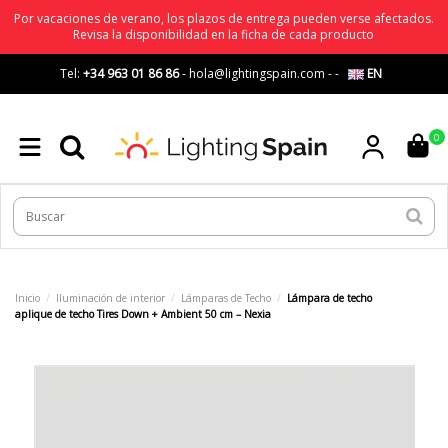
Por vacaciones de verano, los plazos de entrega pueden verse afectados.
Revisa la disponibilidad en la ficha de cada producto
Tel:
+34 963 01 86 86
-
hola@lightingspain.com
-
-
EN
0
Inicio
Iluminación de interior
Lámparas de Techo
Lámpara de techo
aplique de techo Tires Down + Ambient 50 cm – Nexia