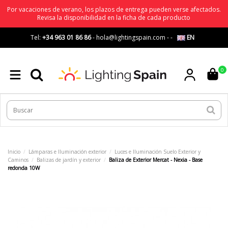
Por vacaciones de verano, los plazos de entrega pueden verse afectados.
Revisa la disponibilidad en la ficha de cada producto
Tel:
+34 963 01 86 86
-
hola@lightingspain.com
-
-
EN
0
Inicio
Lámparas e Iluminación exterior
Luces e Iluminación Suelo Exterior y
Caminos
Balizas de jardín y exterior
Baliza de Exterior Mercat - Nexia - Base
redonda 10W