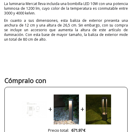
La luminaria Mercat lleva incluida una bombilla LED 10W con una potencia
luminosa de 1200 lm, cuyo color de la temperatura es conmutable entre
3000 y 4000 kelvin.
En cuanto a sus dimensiones, esta baliza de exterior presenta una
anchura de 12 cm y una altura de 26,5 cm. Sin embargo, con su compra
se incluye un accesorio que aumenta la altura de este artículo de
iluminación. Con esta base de mayor tamaño, la baliza de exterior mide
un total de 80 cm de alto.
Marca
Nexia
Garantía
5 años
Color
Negro
Diámetro (cm)
13 cm
Cómpralo con
Peso Neto (KG)
4
11
25
38
Plazo de Envío
a partir de septiembre
+
+
Alimentación
220V
Casquillo
Led
Precio total:
671,97 €
Lumens (LED)
1200lm