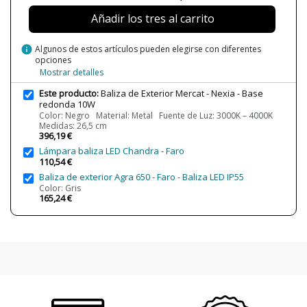
Potencia en Vatios
10W
Añadir los tres al carrito
Temperatura de Color
3000K - 4000K
info
Algunos de estos artículos pueden elegirse con diferentes
Vida Útil Aproximada LED
50000h
opciones
Mostrar detalles
CRI (LED)
80
Este producto:
Baliza de Exterior Mercat - Nexia - Base
Bombilla Incluida?
Sí
redonda 10W
Protección IP
IP65
Color: Negro Material: Metal Fuente de Luz: 3000K – 4000K
Medidas: 26,5 cm
Clase
Clase I
396,19 €
Lámpara baliza LED Chandra - Faro
Certificados
CE
110,54 €
Uso
Exterior
Baliza de exterior Agra 650 - Faro - Baliza LED IP55
Color: Gris
Año Lanzamiento
2021
165,24 €
Tipo de Lámpara
Lámparas de Pie