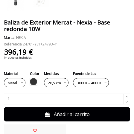
Baliza de Exterior Mercat - Nexia - Base
redonda 10W
Marca:
NEXIA
Referencia
24701-YS1+24793–Y
396,19 €
Impuestos incluidos
Material
Color
Medidas
Fuente de Luz
Negro
Añadir al carrito