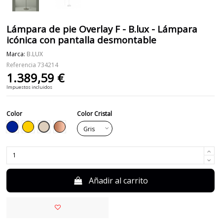
Lámpara de pie Overlay F - B.lux - Lámpara
icónica con pantalla desmontable
Marca:
B.LUX
Referencia
734214
1.389,59 €
Impuestos incluidos
Color
Color Cristal
Beige
Azul
Amarillo
Cobre
Añadir al carrito