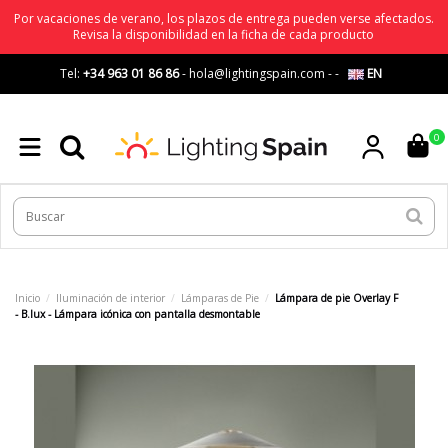
Por vacaciones de verano, los plazos de entrega pueden verse afectados.
Revisa la disponibilidad en la ficha de cada producto
Tel:
+34 963 01 86 86
-
hola@lightingspain.com
-
-
EN
0
Inicio
Iluminación de interior
Lámparas de Pie
Lámpara de pie Overlay F
- B.lux - Lámpara icónica con pantalla desmontable