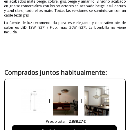
en acabados mate beige, cobre, gris, beige y amarillo. El vidrio acabado
en gris se comercializa con los reflectores en acabado beige, azul oscuro
y azul claro, todo ellos mate. Todas las versiones se suministran con un
cable textil gris.
La fuente de luz recomendada para este elegante y decorativo pie de
salón es LED 13W (E27) / Fluo. max. 20W (E27). La bombilla no viene
incluida.
Marca
BLUX
Diseñador
Tim Brauns
e27
Garantía
3 años
Color
Amarillo
Comprados juntos habitualmente:
Azul
Beige
Cobre
Diámetro (cm)
50 cm
+
+
Peso Neto (KG)
10
115
Plazo de Envío
2-3 semanas
Precio total:
2.838,27 €
Alimentación
230V