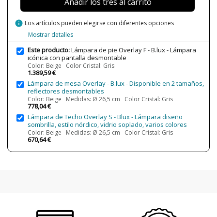
Añadir los tres al carrito
¿Es LED?
No
Casquillo
E27
info
Los artículos pueden elegirse con diferentes opciones
Potencia en Vatios
LED 13W (E27) / Fluo. max. 20W (E27)
Mostrar detalles
Protección IP
IP20
Este producto:
Lámpara de pie Overlay F - B.lux - Lámpara
Clase
Clase I
icónica con pantalla desmontable
Color: Beige Color Cristal: Gris
Certificados
CE
1.389,59 €
Lámpara de mesa Overlay - B.lux - Disponible en 2 tamaños,
Uso
Interior
reflectores desmontables
Color: Beige Medidas: Ø 26,5 cm Color Cristal: Gris
Fabricado en
Made in Spain
778,04 €
Tipo de Lámpara
Lámparas de Pie
Lámpara de Techo Overlay S - Blux - Lámpara diseño
sombrilla, estilo nórdico, vidrio soplado, varios colores
Etiqueta Energética
A++
Color: Beige Medidas: Ø 26,5 cm Color Cristal: Gris
670,64 €