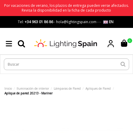
Por vacaciones de verano, los plazos de entrega pueden verse afectados.
Revisa la disponibilidad en la ficha de cada producto
Tel:
+34 963 01 86 86
-
hola@lightingspain.com
-
-
EN
0
Inicio
Iluminación de interior
Lámparas de Pared
Apliques de Pared
Aplique de pared 20213 - Mariner