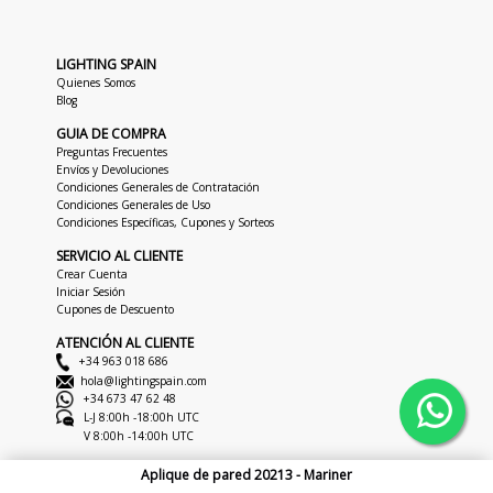
LIGHTING SPAIN
Quienes Somos
Blog
GUIA DE COMPRA
Preguntas Frecuentes
Envíos y Devoluciones
Condiciones Generales de Contratación
Condiciones Generales de Uso
Condiciones Específicas, Cupones y Sorteos
SERVICIO AL CLIENTE
Crear Cuenta
Iniciar Sesión
Cupones de Descuento
ATENCIÓN AL CLIENTE
+34 963 018 686
hola@lightingspain.com
+34 673 47 62 48
L-J 8:00h -18:00h UTC
V 8:00h -14:00h UTC
Aplique de pared 20213 - Mariner
Copyright © 2026
LightingSpain