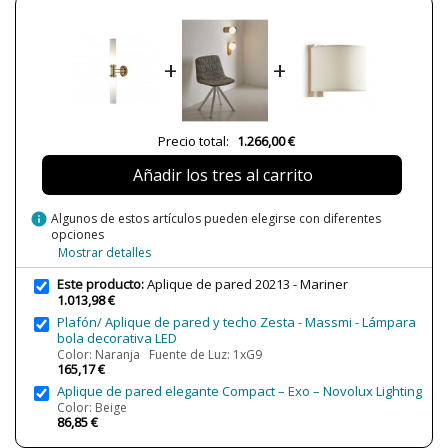
Alimentación
125-220V
¿Es LED?
Sí
+
+
Casquillo
G9
Potencia en Vatios
2 x 9W
Protección IP
Ip 20
Precio total:
1.266,00 €
Clase
Clase I
Añadir los tres al carrito
Certificados
CE & UL
info
Algunos de estos artículos pueden elegirse con diferentes
Uso
Interior
opciones
Mostrar detalles
Fabricado en
Made in Spain
Año Lanzamiento
2018
Este producto:
Aplique de pared 20213 - Mariner
1.013,98 €
Tipo de Lámpara
Lámparas de Pared
Plafón/ Aplique de pared y techo Zesta - Massmi - Lámpara
bola decorativa LED
Etiqueta Energética
A++
Color: Naranja Fuente de Luz: 1xG9
165,17 €
Aplique de pared elegante Compact – Exo – Novolux Lighting
Color: Beige
86,85 €