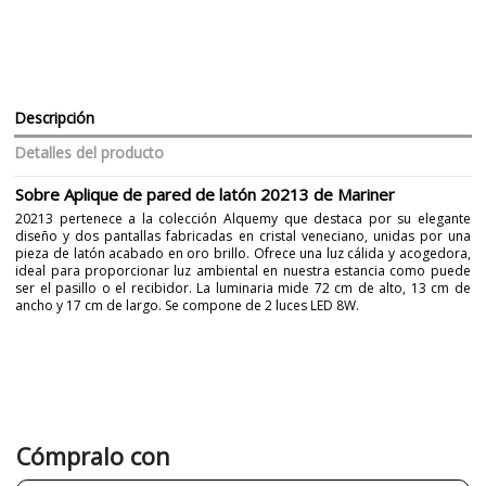
Descripción
Detalles del producto
Sobre Aplique de pared de latón 20213 de Mariner
20213 pertenece a la colección Alquemy que destaca por su elegante
diseño y dos pantallas fabricadas en cristal veneciano, unidas por una
pieza de latón acabado en oro brillo. Ofrece una luz cálida y acogedora,
ideal para proporcionar luz ambiental en nuestra estancia como puede
ser el pasillo o el recibidor. La luminaria mide 72 cm de alto, 13 cm de
ancho y 17 cm de largo. Se compone de 2 luces LED 8W.
Marca
MARINER
Garantía
3 años
Color
Dorado
Peso Neto (KG)
20
708
Cómpralo con
Plazo de Envío
6 semanas