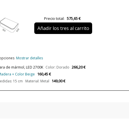
Plazo de Envío
Precio total:
575,65 €
Alimentación
Añadir los tres al carrito
Casquillo
Lumens (LED)
Potencia en Vatios
 opciones
Mostrar detalles
Temperatura de Color
266,20 €
para de mármol, LED 2700K
Color: Dorado
Protección IP
160,45 €
 Madera + Color Beige
Clase
149,00 €
didas: 15 cm Material: Metal
Certificados
Uso
Fabricado en
Tipo de Lámpara