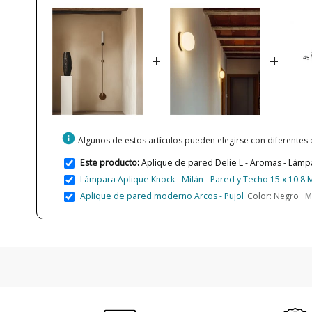
+
+
info
Algunos de estos artículos pueden elegirse con diferentes
Este producto:
Aplique de pared Delie L - Aromas - Lám
Lámpara Aplique Knock - Milán - Pared y Techo 15 x 10.8
Aplique de pared moderno Arcos - Pujol
Color: Negro Me