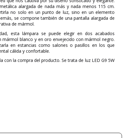
ed que nos cautiva por su diseño sofisticado y elegante.
 metálica alargada de nada más y nada menos 115 cm.
rtirla no solo en un punto de luz, sino en un elemento
Además, se compone también de una pantalla alargada de
orativa de mármol.
lidad, esta lámpara se puede elegir en dos acabados
on mármol blanco y en oro envejecido con mármol negro.
lizarla en estancias como salones o pasillos en los que
tal cálida y confortable.
ida con la compra del producto. Se trata de luz LED G9 5W
AROMAS
JF Sevilla
3 años
Dorado
Negro
12
5