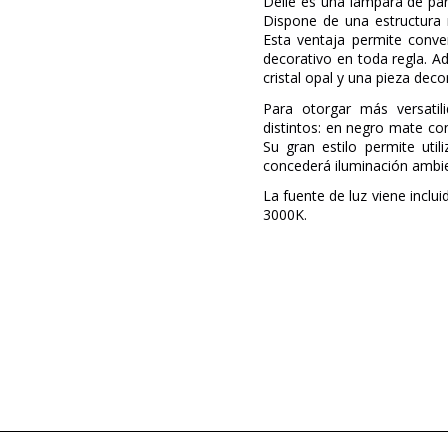
Delie es una lámpara de par
Dispone de una estructura
Esta ventaja permite conve
decorativo en toda regla. 
cristal opal y una pieza dec
Para otorgar más versati
distintos: en negro mate c
Su gran estilo permite uti
concederá iluminación ambien
La fuente de luz viene inclu
3000K.
Marca
Diseñador
Garantía
Color
Diámetro (cm)
Peso Neto (KG)