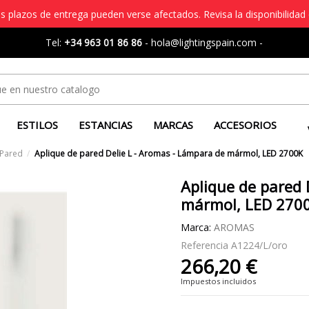
s plazos de entrega pueden verse afectados. Revisa la disponibilidad 
Tel:
+34 963 01 86 86
-
hola@lightingspain.com
-
ESTILOS
ESTANCIAS
MARCAS
ACCESORIOS
 Pared
Aplique de pared Delie L - Aromas - Lámpara de mármol, LED 2700K
Aplique de pared 
mármol, LED 270
Marca:
AROMAS
Referencia
A1224/L/oro
266,20 €
Impuestos incluidos