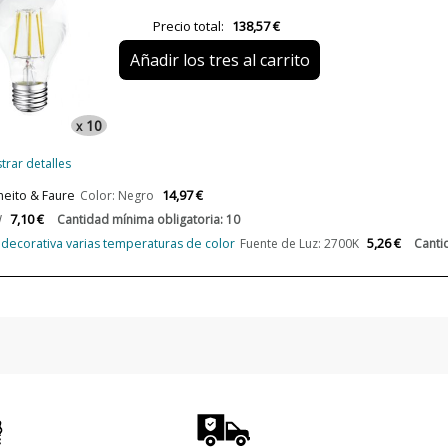
Año Lanzamiento
Precio total:
138,57 €
Añadir los tres al carrito
10
x
trar detalles
14,97 €
neito & Faure
Color: Negro
7,10 €
W
Cantidad mínima obligatoria: 10
5,26 €
e decorativa varias temperaturas de color
Fuente de Luz: 2700K
Canti