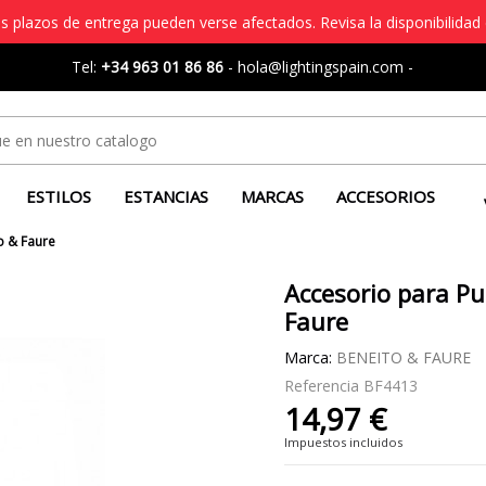
s plazos de entrega pueden verse afectados. Revisa la disponibilidad 
Tel:
+34 963 01 86 86
-
hola@lightingspain.com
-
ESTILOS
ESTANCIAS
MARCAS
ACCESORIOS
o & Faure
Accesorio para Pu
Faure
Marca:
BENEITO & FAURE
Referencia
BF4413
14,97 €
Impuestos incluidos