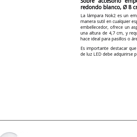
Sobre accesorio emp
redondo blanco, Ø 8 
La lámpara Nok2 es un empo
manera sutil en cualquier e
embellecedor, ofrece un as
una altura de 4,7 cm, y req
hace ideal para pasillos o ár
Es importante destacar qu
de luz LED debe adquirirse 
Marca
Garantía
Color
Peso Neto (KG)
Plazo de Envío
Fabricado en