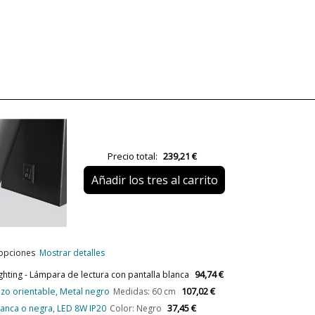
Material
Color
Peso Neto (KG)
Plazo de Envío
Alimentación
Precio total:
239,21 €
Casquillo
Añadir los tres al carrito
Lumens (LED)
Potencia en Vatios
Temperatura de Color
 opciones
Mostrar detalles
Bombilla Incluida?
94,74 €
hting - Lámpara de lectura con pantalla blanca
Clase
107,02 €
azo orientable, Metal negro
Medidas: 60 cm
Certificados
37,45 €
anca o negra, LED 8W IP20
Color: Negro