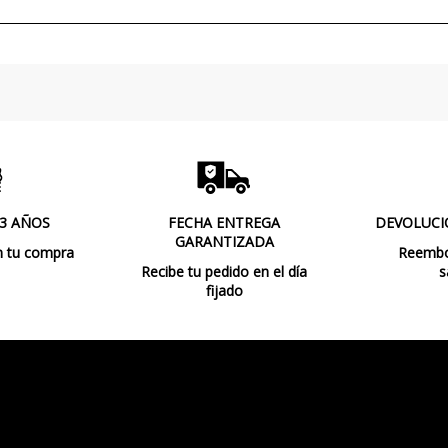
Uso
Fabricado en
Tipo de Lámpara
 3 AÑOS
FECHA ENTREGA
DEVOLUCI
GARANTIZADA
n tu compra
Reembol
Recibe tu pedido en el día
s
fijado