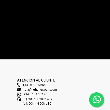
ATENCIÓN AL CLIENTE
+34 963 018 686
hola@lightingspain.com
+34 673 47 62 48
L-J 8:00h -18:00h UTC
V 8:00h -14:00h UTC