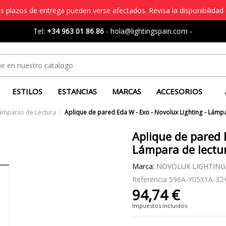
s plazos de entrega pueden verse afectados. Revisa la disponibilidad 
Tel:
+34 963 01 86 86
-
hola@lightingspain.com
-
ESTILOS
ESTANCIAS
MARCAS
ACCESORIOS
Lámparas de Lectura
Aplique de pared Eda W - Exo - Novolux Lighting - Lámpa
Aplique de pared 
Lámpara de lectur
Marca:
NOVOLUX LIGHTING
Referencia
596A-Y05X1A-32
94,74 €
Impuestos incluidos