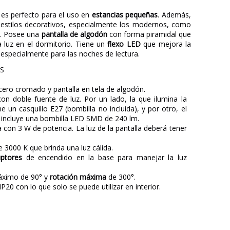
 es perfecto para el uso en
estancias pequeñas
. Además,
 estilos decorativos, especialmente los modernos, como
o. Posee una
pantalla de algodón
con forma piramidal que
a luz en el dormitorio. Tiene un
flexo LED
que mejora la
 especialmente para las noches de lectura.
AS
cero cromado y pantalla en tela de algodón.
con doble fuente de luz. Por un lado, la que ilumina la
e un casquillo E27 (bombilla no incluida), y por otro, el
or incluye una bombilla LED SMD de 240 lm.
ta con 3 W de potencia. La luz de la pantalla deberá tener
e 3000 K que brinda una luz cálida.
uptores
de encendido en la base para manejar la luz
ximo de 90° y
rotación máxima
de 300°.
IP20 con lo que solo se puede utilizar en interior.
GRUPO NOVOLUX
3 años