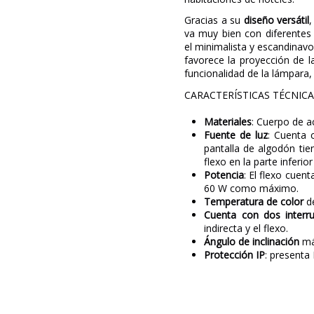
Gracias a su
diseño versátil
,
va muy bien con diferentes
el minimalista y escandinav
favorece la proyección de l
funcionalidad de la lámpara,
CARACTERÍSTICAS TÉCNIC
Materiales
: Cuerpo de a
Fuente de luz
: Cuenta 
pantalla de algodón tien
flexo en la parte inferi
Potencia
: El flexo cuen
60 W como máximo.
Temperatura de color
d
Cuenta con dos interr
indirecta y el flexo.
Ángulo de inclinación
má
Protección IP
: presenta 
Marca
Garantía