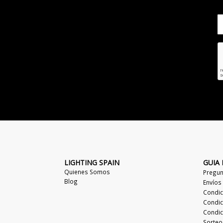
LIGHTING SPAIN
GUIA
Quienes Somos
Pregun
Blog
Envíos
Condic
Condic
Condic
Sorteo