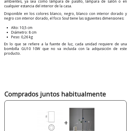
ambientes, ya sea como lámpara de pasillo, lámpara de salón o en
cualquier estancia del interior de la casa.
Disponible en los colores blanco, negro, blanco con interior dorado y
negro con interior dorado, el foco Soul tiene las siguientes dimensiones:
Alto: 10,5 cm
Diámetro: 8 cm
Peso: 0,26 kg
En lo que se refiere a la fuente de luz, cada unidad requiere de una
bombilla GU10 10W que no va incluida con la adquisición de este
producto.
Marca
ACB ILUMINACIÓN
Garantía
3 años
Material
Metal
Color
Blanco
Blanco-Dorado
Comprados juntos habitualmente
Negro
Negro-Dorado
Alto (cm)
10.5 cm
Diámetro (cm)
8 cm
+
Plazo de Envío
Menos de 1 semana