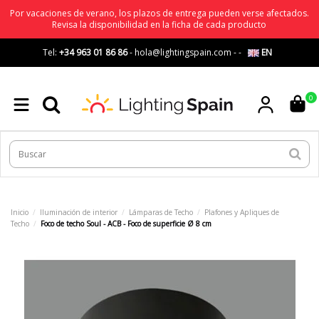
Por vacaciones de verano, los plazos de entrega pueden verse afectados.
Revisa la disponibilidad en la ficha de cada producto
Tel:
+34 963 01 86 86
-
hola@lightingspain.com
-
-
EN
0
Inicio
Iluminación de interior
Lámparas de Techo
Plafones y Apliques de
Techo
Foco de techo Soul - ACB - Foco de superficie Ø 8 cm