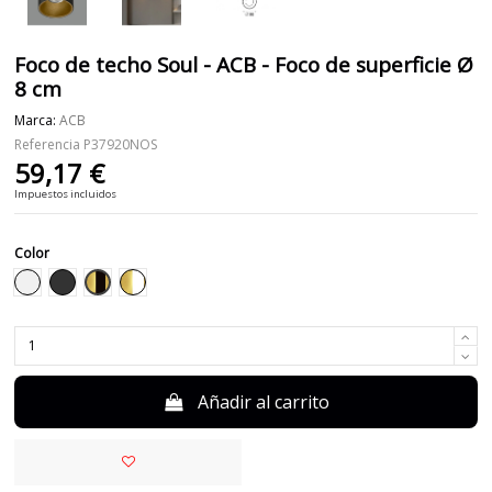
Foco de techo Soul - ACB - Foco de superficie Ø
8 cm
Marca:
ACB
Referencia
P37920NOS
59,17 €
Impuestos incluidos
Color
Negro-Oro
Blanco
Negro
Blanco-Oro
Añadir al carrito