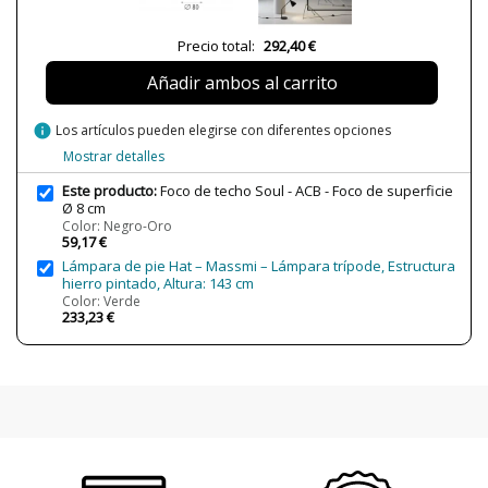
Alimentación
220-240V
Precio total:
292,40 €
Casquillo
GU10
Bombilla Incluida?
No
Añadir ambos al carrito
Nº bombillas necesarias
1
info
Los artículos pueden elegirse con diferentes opciones
Protección IP
IP20 (solo uso interior)
Mostrar detalles
Clase
Clase I
Este producto:
Foco de techo Soul - ACB - Foco de superficie
Certificados
CE
Ø 8 cm
Color: Negro-Oro
Uso
Interior
59,17 €
Lámpara de pie Hat – Massmi – Lámpara trípode, Estructura
Fabricado en
Made in Spain
hierro pintado, Altura: 143 cm
Tipo de Lámpara
Lámparas de Techo
Color: Verde
233,23 €
Etiqueta Energética
A+