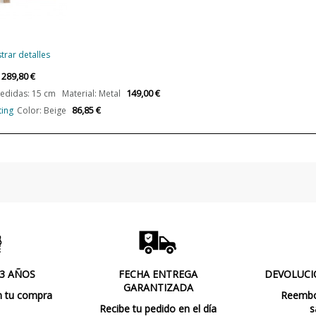
Potencia en Vatios
Bombilla Incluida?
trar detalles
Clase
289,80 €
149,00 €
didas: 15 cm Material: Metal
Certificados
86,85 €
ting
Color: Beige
Uso
Fabricado en
Tipo de Lámpara
 3 AÑOS
FECHA ENTREGA
DEVOLUCI
GARANTIZADA
n tu compra
Reembol
Recibe tu pedido en el día
s