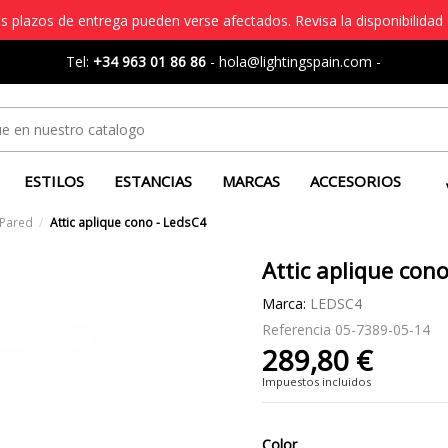
s plazos de entrega pueden verse afectados. Revisa la disponibilidad 
Tel:
+34 963 01 86 86
-
hola@lightingspain.com
-
ESTILOS
ESTANCIAS
MARCAS
ACCESORIOS
 Pared
Attic aplique cono - LedsC4
Attic aplique con
Marca:
LEDSC4
Referencia
05-7389-05-14
289,80 €
Impuestos incluidos
Color