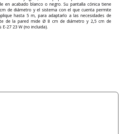
ble en acabado blanco o negro. Su pantalla cónica tiene
cm de diámetro y el sistema con el que cuenta permite
 aplique hasta 5 m, para adaptarlo a las necesidades de
porte de la pared mide Ø 8 cm de diámetro y 2,5 cm de
s E-27 23 W (no incluida).
LEDS C4
NAHTRANG DESIGN
3 años
Metal
Blanco
Negro
250
24
1.12
Menos de 1 semana
E27