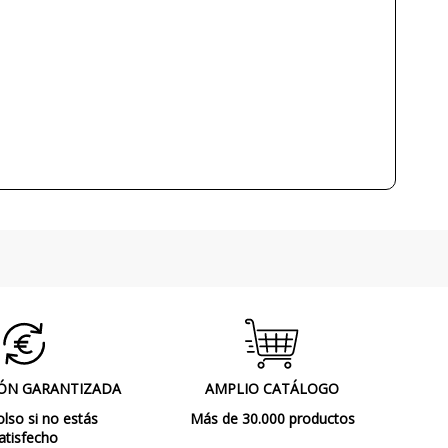
23W
No
Clase II
CE
Interior
Made in Spain
Lámparas de Pared
ÓN GARANTIZADA
AMPLIO CATÁLOGO
so si no estás
Más de 30.000 productos
atisfecho