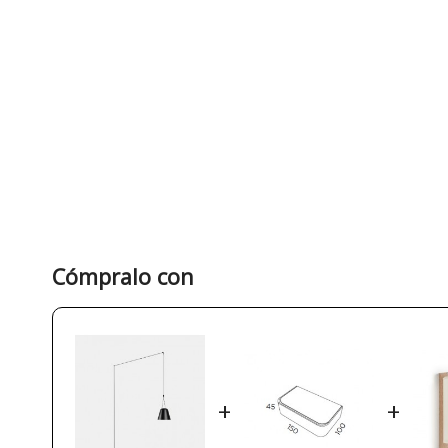
Cómpralo con
+
+