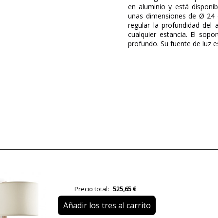
en aluminio y está disponi
unas dimensiones de Ø 24 
regular la profundidad del
cualquier estancia. El so
profundo. Su fuente de luz e
Marca
Diseñador
Garantía
Material
Color
Alto (cm)
Diámetro (cm)
Peso Neto (KG)
Precio total:
525,65 €
Plazo de Envío
Añadir los tres al carrito
Casquillo