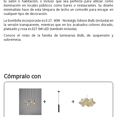
tu salón o habitación, o incluso que sea perfecta para utilizar como
iluminación en locales públicos como bares o restaurantes. Su diseño
minimalista hace de esta lámpara de techo un comodín para encajar en
cualquier tipo de decoración.
La bombilla incorporada es E-27. 40W · Nostalgic Edison Bulb (incluida) en
la versión transparente, mientras que en los acabados colores dorado,
plateado y rosa es E27 6W LED (también incluida).
Conoce el resto de la familia de luminarias Bulb, de suspensión y
sobremesa.
Marca
MASSMI ILUMINACIÓN
Garantía
3 años
Material
Madera
Color
Beige
Cómpralo con
Ancho (cm)
12,5
Alto (cm)
120
Largo (cm)
12,5
+
+
Peso Neto (KG)
0,5
Plazo de Envío
a partir de septiembre
Casquillo
E27