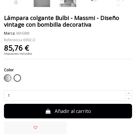
Lámpara colgante Bulbi - Massmi - Diseño
vintage con bombilla decorativa
Marca:
MASSMI
Referencia
6992-D
85,76 €
Impuestos incluidos
Color
Transparente
Plateado
Añadir al carrito