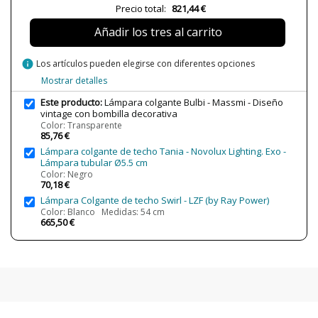
Precio total:
821,44 €
Bombilla Incluida?
Sí
Añadir los tres al carrito
Uso
Interior
Año Lanzamiento
2015
info
Los artículos pueden elegirse con diferentes opciones
Tipo de Lámpara
Lámparas de Techo
Mostrar detalles
Este producto:
Lámpara colgante Bulbi - Massmi - Diseño
Estado
Nuevo
vintage con bombilla decorativa
Color: Transparente
85,76 €
Lámpara colgante de techo Tania - Novolux Lighting. Exo -
Lámpara tubular Ø5.5 cm
Color: Negro
70,18 €
Lámpara Colgante de techo Swirl - LZF (by Ray Power)
Color: Blanco Medidas: 54 cm
665,50 €