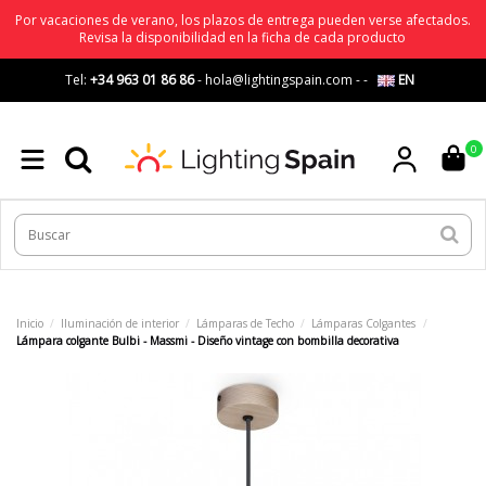
Por vacaciones de verano, los plazos de entrega pueden verse afectados.
Revisa la disponibilidad en la ficha de cada producto
Tel:
+34 963 01 86 86
-
hola@lightingspain.com
-
-
EN
0
Inicio
Iluminación de interior
Lámparas de Techo
Lámparas Colgantes
Lámpara colgante Bulbi - Massmi - Diseño vintage con bombilla decorativa