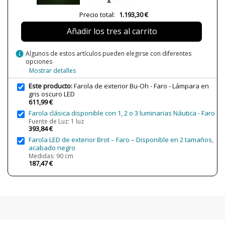
Plazo de Envío
Menos de 1 semana
Precio total:
1.193,30 €
Alimentación
100-240V
Añadir los tres al carrito
Casquillo
LED SMD
Lumens (LED)
3200 lm
info
Algunos de estos artículos pueden elegirse con diferentes
opciones
Potencia en Vatios
30W
Mostrar detalles
Temperatura de Color
3000K (luz cálida-neutra)
Este producto:
Farola de exterior Bu-Oh - Faro - Lámpara en
CRI (LED)
>80
gris oscuro LED
611,99 €
Bombilla Incluida?
Sí
Farola clásica disponible con 1, 2 o 3 luminarias Náutica - Faro
Protección IP
IP65 (protección exterior y algunas
Fuente de Luz: 1 luz
393,84 €
zonas sumergibles)
Farola LED de exterior Brot – Faro – Disponible en 2 tamaños,
Clase
Clase I
acabado negro
Medidas: 90 cm
Certificados
CE
187,47 €
Uso
Exterior
Observaciones
Fijación suelo
Tipo de Lámpara
Lámparas de Pie
Estado
Nuevo