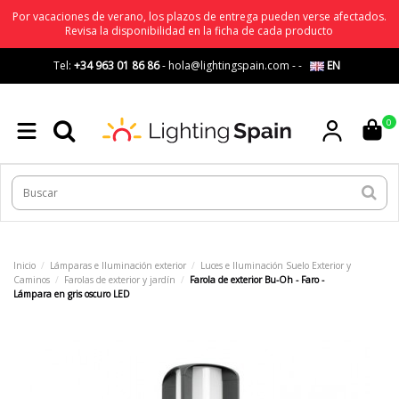
Por vacaciones de verano, los plazos de entrega pueden verse afectados.
Revisa la disponibilidad en la ficha de cada producto
Tel:
+34 963 01 86 86
-
hola@lightingspain.com
-
-
EN
0
Inicio
Lámparas e Iluminación exterior
Luces e Iluminación Suelo Exterior y
Caminos
Farolas de exterior y jardín
Farola de exterior Bu-Oh - Faro -
Lámpara en gris oscuro LED