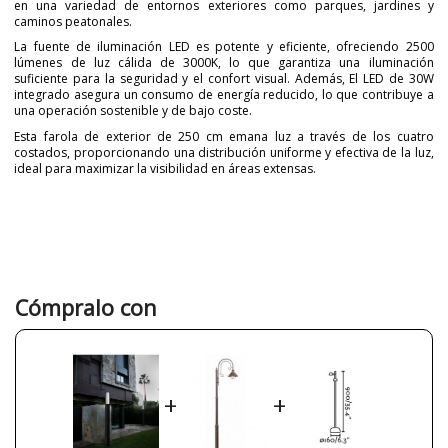
en una variedad de entornos exteriores como parques, jardines y
caminos peatonales.
La fuente de iluminación LED es potente y eficiente, ofreciendo 2500
lúmenes de luz cálida de 3000K, lo que garantiza una iluminación
suficiente para la seguridad y el confort visual. Además, El LED de 30W
integrado asegura un consumo de energía reducido, lo que contribuye a
una operación sostenible y de bajo coste.
Esta farola de exterior de 250 cm emana luz a través de los cuatro
costados, proporcionando una distribución uniforme y efectiva de la luz,
ideal para maximizar la visibilidad en áreas extensas.
Marca
FARO
Diseñador
Estudi Ribaudí
Garantía
3 años
Material
Metal
Cómpralo con
Color
Gris
Ancho (cm)
15 cm
Alto (cm)
250 cm
+
+
Largo (cm)
15 cm
Peso Neto (KG)
15.6