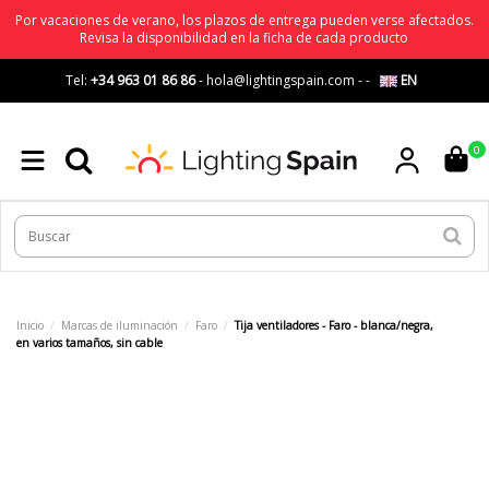
Por vacaciones de verano, los plazos de entrega pueden verse afectados.
Revisa la disponibilidad en la ficha de cada producto
Tel:
+34 963 01 86 86
-
hola@lightingspain.com
-
-
EN
0
Inicio
Marcas de iluminación
Faro
Tija ventiladores - Faro - blanca/negra,
en varios tamaños, sin cable