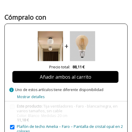
Color
Blanco
Negro
Plazo de Envío
1-2 semanas
Cómpralo con
+
Precio total:
88,11 €
Añadir ambos al carrito
info
Uno de estos artículos tiene diferente disponibilidad
Mostrar detalles
Este producto:
Tija ventiladores - Faro - blanca/negra, en
varios tamaños, sin cable
Color: Blanco Medidas: 20 cm
11,18 €
Plafón de techo Amelia – Faro – Pantalla de cristal opal en 2
colores