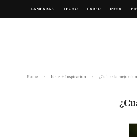
LÁMPARAS
TECHO
PARED
MESA
PI
Home
Ideas + Inspiración
¿Cuál es la mejor ilu
¿Cuá